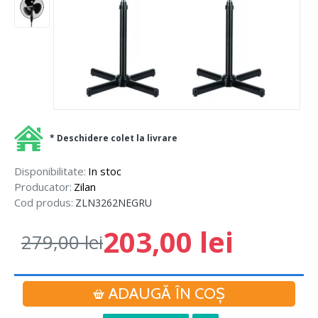
* Deschidere colet la livrare
Disponibilitate:
In stoc
Producator:
Zilan
Cod produs:
ZLN3262NEGRU
203,00 lei
279,00 lei
ADAUGĂ ÎN COŞ