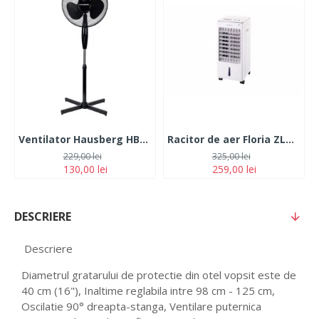
Ventilator Hausberg HB5100, 55W, 3 viteze, oscilatie automata, 16 inch
Racitor de aer Floria ZLN1108, Capacitate 2.5 L, 3 trepte de viteza, 2 recipiente pentru gheata, 65W
229,00 lei
325,00 lei
130,00 lei
259,00 lei
DESCRIERE
Descriere
Diametrul gratarului de protectie din otel vopsit este de
40 cm (16"), Inaltime reglabila intre 98 cm - 125 cm,
Oscilatie 90° dreapta-stanga, Ventilare puternica