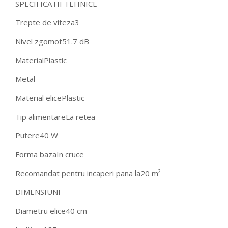
SPECIFICATII TEHNICE
Trepte de viteza
3
Nivel zgomot
51.7 dB
Material
Plastic
Metal
Material elice
Plastic
Tip alimentare
La retea
Putere
40 W
Forma baza
In cruce
Recomandat pentru incaperi pana la
20 m²
DIMENSIUNI
Diametru elice
40 cm