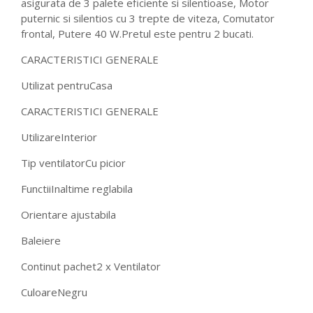
asigurata de 3 palete eficiente si silentioase, Motor
puternic si silentios cu 3 trepte de viteza, Comutator
frontal, Putere 40 W.Pretul este pentru 2 bucati.
CARACTERISTICI GENERALE
Utilizat pentru
Casa
CARACTERISTICI GENERALE
Utilizare
Interior
Tip ventilator
Cu picior
Functii
Inaltime reglabila
Orientare ajustabila
Baleiere
Continut pachet
2 x Ventilator
Culoare
Negru