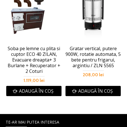
Soba pe lemne cu plita si
Gratar vertical, putere
cuptor ECO 40 ZILAN,
900W, rotatie automata, 5
Evacuare dreapta+ 3
bete pentru frigarui,
Burlane + Recuperator +
argintiu / ZLN 5565
2 Coturi
208,00 lei
1.119,00 lei
ADAUGĂ ÎN COŞ
ADAUGĂ ÎN COŞ
TE-AR MAI PUTEA INTERESA