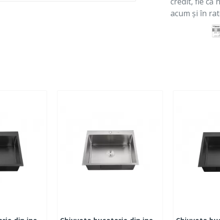
credit, fie că
acum și în rat