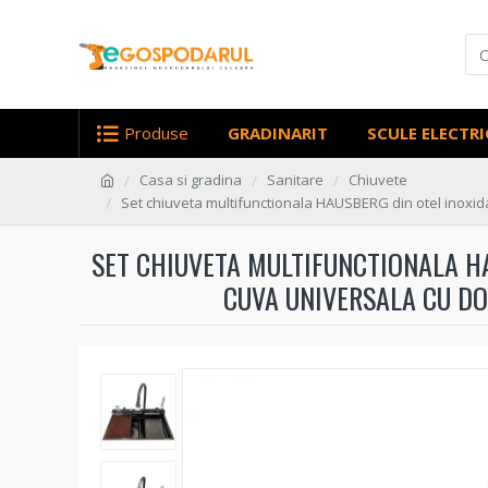
Produse
GRADINARIT
SCULE ELECTRI
Casa si gradina
Sanitare
Chiuvete
Set chiuveta multifunctionala HAUSBERG din otel inoxida
SET CHIUVETA MULTIFUNCTIONALA HA
CUVA UNIVERSALA CU DO