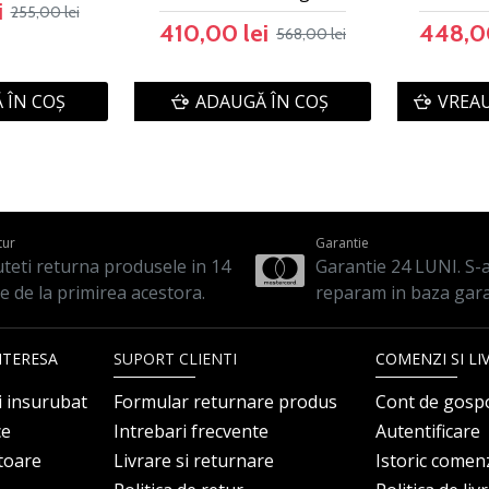
i
255,00 lei
410,00 lei
448,00
568,00 lei
 ÎN COŞ
ADAUGĂ ÎN COŞ
VREAU
tur
Garantie
teti returna produsele in 14
Garantie 24 LUNI. S-a 
le de la primirea acestora.
reparam in baza gara
NTERESA
SUPORT CLIENTI
COMENZI SI LI
i insurubat
Formular returnare produs
Cont de gosp
ce
Intrebari frecvente
Autentificare
itoare
Livrare si returnare
Istoric comen