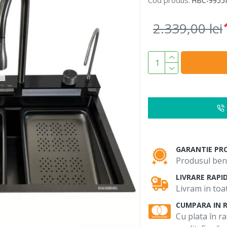
Cod produs:
HBC-9955
2.339,00 lei
GARANTIE PR
Produsul bene
LIVRARE RAPI
Livram in toat
CUMPARA IN 
Cu plata în ra