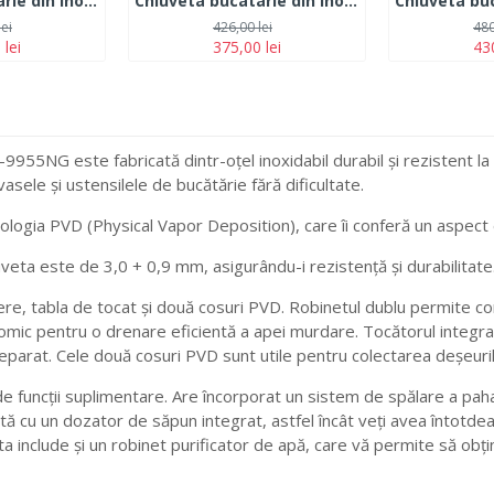
Chiuveta bucatarie din inox MIXXUS HM6050-215 NANO-BLACK
Chiuveta bucatarie din inox HM5045-215.SUS304
lei
426,00 lei
480
 lei
375,00 lei
430
55NG este fabricată dintr-oțel inoxidabil durabil și rezistent la
sele și ustensilele de bucătărie fără dificultate.
nologia PVD (Physical Vapor Deposition), care îi conferă un aspect
veta este de 3,0 + 0,9 mm, asigurându-i rezistență și durabilitate
re, tabla de tocat și două cosuri PVD. Robinetul dublu permite contro
ic pentru o drenare eficientă a apei murdare. Tocătorul integrat 
parat. Cele două cosuri PVD sunt utile pentru colectarea deșeurilor
de funcții suplimentare. Are încorporat un sistem de spălare a paha
ă cu un dozator de săpun integrat, astfel încât veți avea întotde
ta include și un robinet purificator de apă, care vă permite să obține