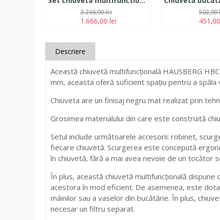
Set chiuveta multifunctionala HAUSBERG din otel inoxidabil, baterie dubla, cuva perforata fructe/legume, cuva universala cu dop scurgere, tocator, 750x460x220 mm, accesorii incluse, Negru
2.236,00 lei
502,00 
1.666,00 lei
451,00
Descriere
Această chiuvetă multifuncțională HAUSBERG HBC-99
mm, aceasta oferă suficient spațiu pentru a spăla va
Chiuveta are un finisaj negru mat realizat prin teh
Grosimea materialului din care este construită chiu
Setul include următoarele accesorii: robinet, scurge
fiecare chiuvetă. Scurgerea este concepută ergonom
în chiuvetă, fără a mai avea nevoie de un tocător se
În plus, această chiuvetă multifuncțională dispune 
acestora în mod eficient. De asemenea, este dotat
mâinilor sau a vaselor din bucătărie. În plus, chiuve
necesar un filtru separat.