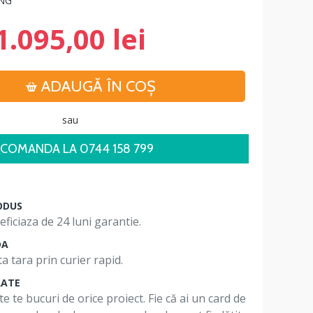
NG
1.095,00 lei
ADAUGĂ ÎN COŞ
sau
COMANDA LA 0744 158 799
ODUS
ficiaza de 24 luni garantie.
DA
a tara prin curier rapid.
RATE
te te bucuri de orice proiect. Fie că ai un card de