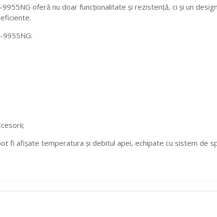
55NG oferă nu doar funcționalitate și rezistență, ci și un design
 eficiente.
C-9955NG:
cesorii;
 pot fi afișate temperatura și debitul apei, echipate cu sistem de 