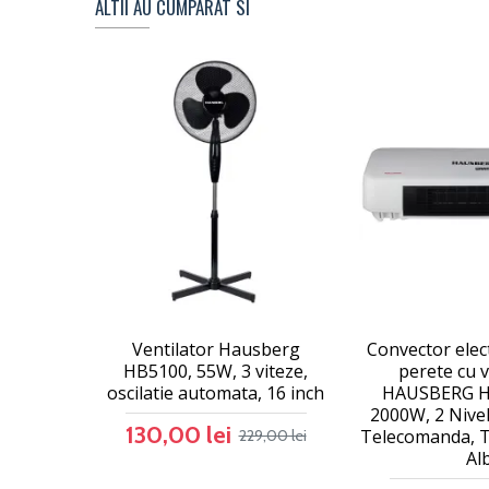
ALTII AU CUMPARAT SI
Ventilator Hausberg
Convector elect
HB5100, 55W, 3 viteze,
perete cu v
oscilatie automata, 16 inch
HAUSBERG H
2000W, 2 Nivel
130,00 lei
Telecomanda, T
229,00 lei
Al