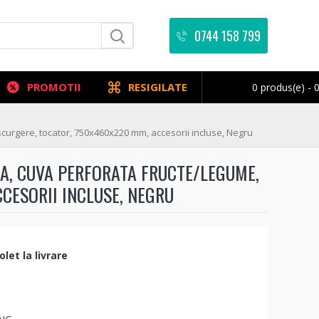
0744 158 799
PROMOTII
RESIGILATE
0 produs(e) - 0
scurgere, tocator, 750x460x220 mm, accesorii incluse, Negru
LA, CUVA PERFORATA FRUCTE/LEGUME,
CESORII INCLUSE, NEGRU
let la livrare