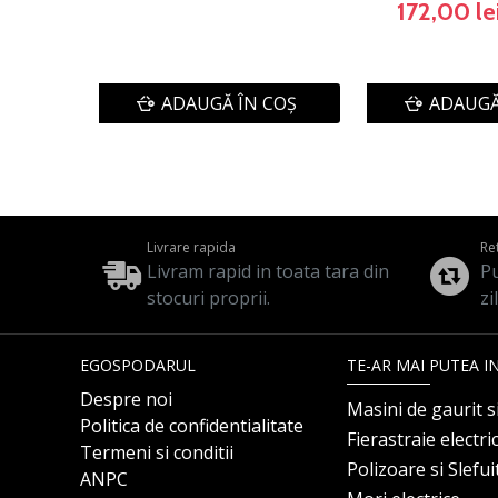
172,00 le
ADAUGĂ ÎN COŞ
ADAUGĂ
Livrare rapida
Re
Livram rapid in toata tara din
Pu
stocuri proprii.
zi
EGOSPODARUL
TE-AR MAI PUTEA I
Despre noi
Masini de gaurit s
Politica de confidentialitate
Fierastraie electri
Termeni si conditii
Polizoare si Slefu
ANPC