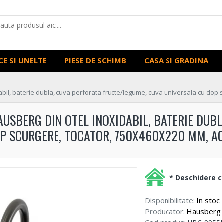
CE SI UNELTE
PIESE DE SCHIMB
CASA SI GRADINA
bil, baterie dubla, cuva perforata fructe/legume, cuva universala cu dop 
USBERG DIN OTEL INOXIDABIL, BATERIE DUB
P SCURGERE, TOCATOR, 750X460X220 MM, AC
* Deschidere co
Disponibilitate:
In stoc
Producator:
Hausberg