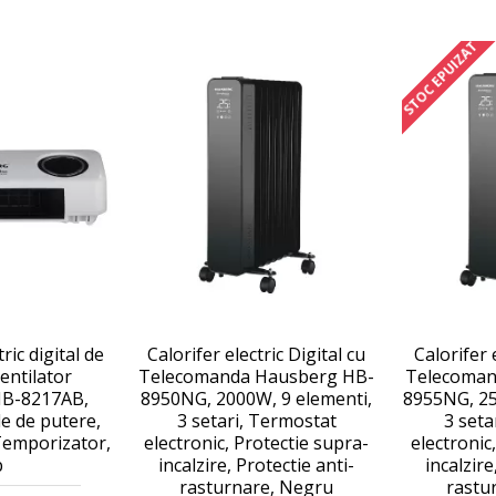
STOC EPUIZAT
ric digital de
Calorifer electric Digital cu
Calorifer 
entilator
Telecomanda Hausberg HB-
Telecoman
B-8217AB,
8950NG, 2000W, 9 elementi,
8955NG, 25
e de putere,
3 setari, Termostat
3 seta
emporizator,
electronic, Protectie supra-
electronic
b
incalzire, Protectie anti-
incalzire
rasturnare, Negru
rastu