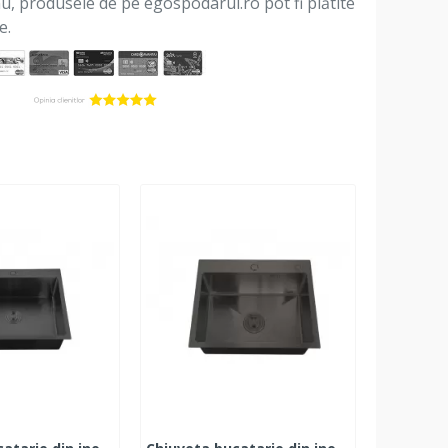
 nu, produsele de pe egospodarul.ro pot fi plătite
e.