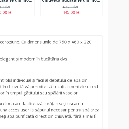
Chiuveta bucatarie din inox MIXXUS HM5045-215 NANO-BLACK
Chiuveta bucatarie din inox MIXXUS HM5050-215 NANO-BLACK
,00 lei
496,00 lei
,00 lei
445,00 lei
 coroziune. Cu dimensiunile de 750 x 460 x 220
 elegant și modern în bucătăria dvs.
.
lul individual și facil al debitului de apă din
în chiuvetă vă permite să tocați alimentele direct
 în timpul gătitului sau spălării vaselor.
relor, care facilitează curățarea și uscarea
auna acces ușor la săpunul necesar pentru spălarea
ți apă purificată direct din chiuvetă, fără a mai fi