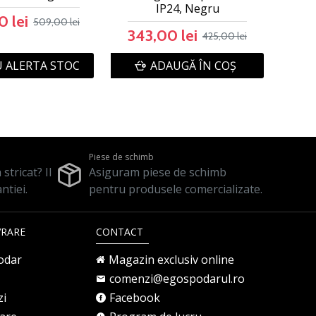
IP24, Negru
 lei
509,00 lei
343,00 lei
425,00 lei
 ALERTA STOC
ADAUGĂ ÎN COŞ
Piese de schimb
stricat? Il
Asiguram piese de schimb
ntiei.
pentru produsele comercializate.
VRARE
CONTACT
odar
Magazin exclusiv online
comenzi@egospodarul.ro
zi
Facebook