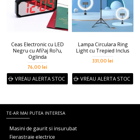
Ceas Electronic cu LED
Lampa Circulara Ring
Negru cu Afi?aj Ro?u,
Light cu Trepied Inclus
Oglinda
331,00 lei
76,00 lei
VREAU ALERTA STOC
VREAU ALERTA STOC
TE-AR MAI PUTEA INTERESA
Masini de gaurit si insurubat
Fierastraie electrice