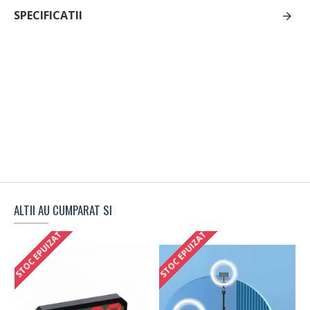
SPECIFICATII
ALTII AU CUMPARAT SI
STOC EPUIZAT
STOC EPUIZAT
S