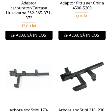
Adaptor
Adaptor filtru aer China
carburator/Carcasa
4500-5200
Husqvarna 362-365-371-
7,00 lei
372
17,00 lei
ADAUGĂ ÎN COŞ
ADAUGĂ ÎN COŞ
Arbore soc Stihl 170-
Arbore soc Stihl 210, 230,