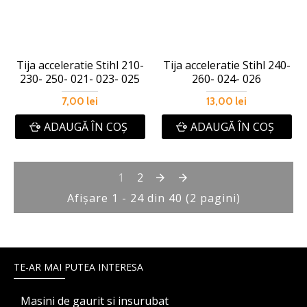
Tija acceleratie Stihl 210-
Tija acceleratie Stihl 240-
230- 250- 021- 023- 025
260- 024- 026
7,00 lei
13,00 lei
ADAUGĂ ÎN COŞ
ADAUGĂ ÎN COŞ
1
2
Afişare 1 - 24 din 40 (2 pagini)
TE-AR MAI PUTEA INTERESA
Masini de gaurit si insurubat