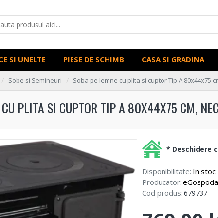
CE SI UNELTE
PIESE DE SCHIMB
CASA SI GRADINA
Sobe si Semineuri
Soba pe lemne cu plita si cuptor Tip A 80x44x75 
 CU PLITA SI CUPTOR TIP A 80X44X75 CM, NE
* Deschidere co
Disponibilitate:
In stoc
Producator:
eGospoda
Cod produs:
679737