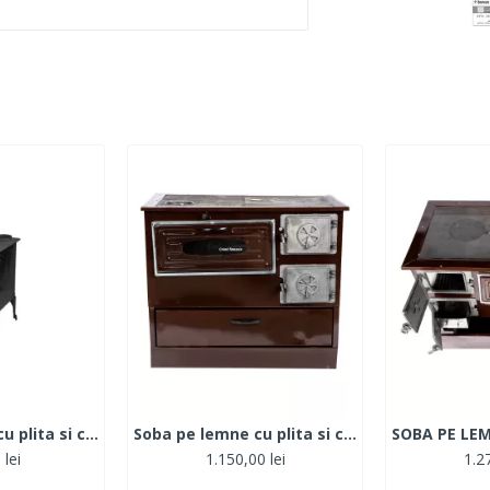
Soba pe lemne cu plita si cuptor Tip A 80x44x75 cm, negru,cos dreapta
Soba pe lemne cu plita si cuptor Grand Fantazia / Evacuare Stanga
 lei
1.150,00 lei
1.27