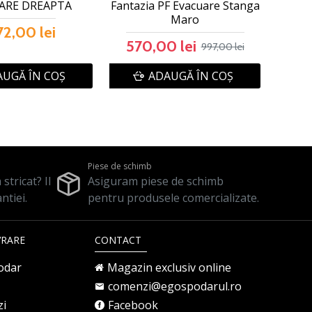
ARE DREAPTA
Fantazia PF Evacuare Stanga
Maro
72,00 lei
570,00 lei
997,00 lei
UGĂ ÎN COŞ
ADAUGĂ ÎN COŞ
Piese de schimb
stricat? Il
Asiguram piese de schimb
ntiei.
pentru produsele comercializate.
VRARE
CONTACT
odar
Magazin exclusiv online
comenzi@egospodarul.ro
zi
Facebook