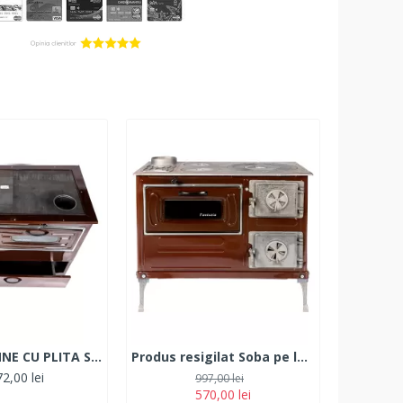
SOBA PE LEMNE CU PLITA SI CUPTOR GRAND FANTAZIA / EVACUARE DREAPTA
Produs resigilat Soba pe lemne cu plita si cuptor Fantazia PF Evacuare Stanga Maro
2,00 lei
997,00 lei
570,00 lei