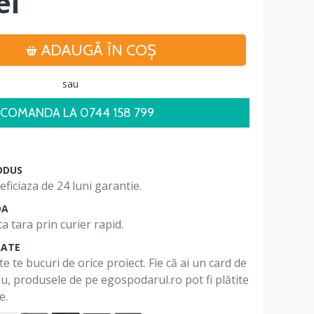
ei
ADAUGĂ ÎN COŞ
sau
COMANDA LA 0744 158 799
ODUS
ficiaza de 24 luni garantie.
DA
a tara prin curier rapid.
RATE
te te bucuri de orice proiect. Fie că ai un card de
 nu, produsele de pe egospodarul.ro pot fi plătite
e.