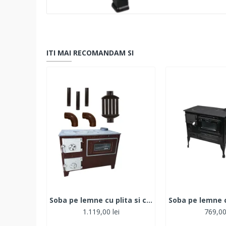
ITI MAI RECOMANDAM SI
Soba pe lemne cu plita si cuptor ECO 40 ZILAN, Evacuare dreapta+ 3 Burlane + Recuperator + 2 Coturi
1.119,00 lei
769,00