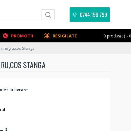
0744 158 799
PROMOTII
RESIGILATE
0 produs(e) - 0
cm, negru,cos Stanga
GRU,COS STANGA
let la livrare
rul