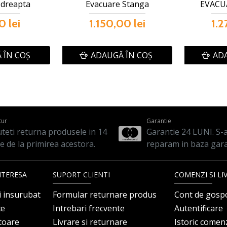
 dreapta
Evacuare Stanga
EVACU
0 lei
1.150,00 lei
1.2
 ÎN COŞ
ADAUGĂ ÎN COŞ
ADA
tur
Garantie
teti returna produsele in 14
Garantie 24 LUNI. S-a 
le de la primirea acestora.
reparam in baza gara
NTERESA
SUPORT CLIENTI
COMENZI SI LI
i insurubat
Formular returnare produs
Cont de gosp
ce
Intrebari frecvente
Autentificare
itoare
Livrare si returnare
Istoric comen