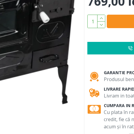
769,00 l
GARANTIE PR
Produsul bene
LIVRARE RAPI
Livram in toat
CUMPARA IN 
Cu plata în ra
credit, fie că
acum și în rat