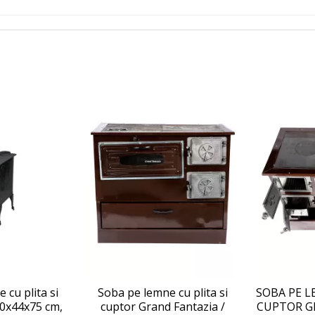
 cu plita si
Soba pe lemne cu plita si
SOBA PE L
80x44x75 cm,
cuptor Grand Fantazia /
CUPTOR G