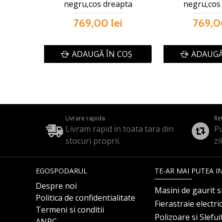
negru,cos dreapta
negru,cos
769,00 lei
769,0
ADAUGĂ ÎN COŞ
ADAUGĂ
Livrare rapida
Re
Livram rapid in toata tara din
Pu
stocuri proprii.
zi
EGOSPODARUL
TE-AR MAI PUTEA I
Despre noi
Masini de gaurit s
Politica de confidentialitate
Fierastraie electri
Termeni si conditii
Polizoare si Slefu
ANPC