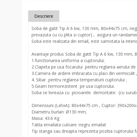
Descriere
Soba de gatit Tip A 6 kw, 130 mm, 80x44x75 cm, negru,
prevazuta cu cu plita si cuptor) , asigura un randament 
Soba este realizata din email, este samotata la interio
Avantaje produs Soba de gatit Tip A 6 kw, 130 mm, 
1.functionarea uniforma a cuptorului;
2.Clapeta pe usa focarului pentru reglarea aerului de 
3.Camera de ardere imbracata cu placi din vermiculit 
4. Sibar pentru reglarea temperaturii cuptorului ;
5.Geam termorezistent pe usa cuptorului.
Soba se livreaza cu picioarele demontate: (cu surub
Dimensiuni (LxhxA): 80x44x75 cm , Cuptor: 390x20
Diametru burlan: Ø130 mm;
Masa: 43.6 Kg
Tabla emailata culoare :negru emailat
Tip stanga sau dreapta reprezinta pozitia cuptorului fa