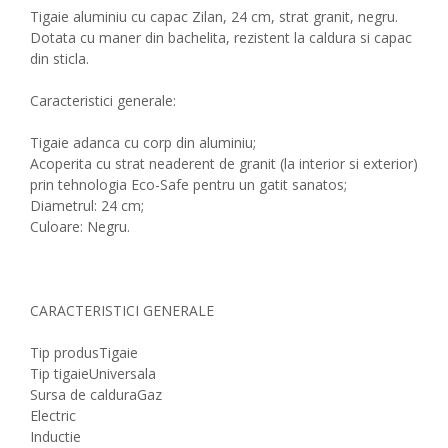
Tigaie aluminiu cu capac Zilan, 24 cm, strat granit, negru.
Dotata cu maner din bachelita, rezistent la caldura si capac
din sticla.
Caracteristici generale:
Tigaie adanca cu corp din aluminiu;
Acoperita cu strat neaderent de granit (la interior si exterior)
prin tehnologia Eco-Safe pentru un gatit sanatos;
Diametrul: 24 cm;
Culoare: Negru.
CARACTERISTICI GENERALE
Tip produs
Tigaie
Tip tigaie
Universala
Sursa de caldura
Gaz
Electric
Inductie