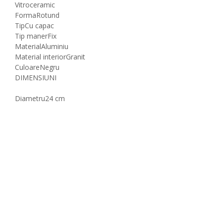
Vitroceramic
Forma
Rotund
Tip
Cu capac
Tip maner
Fix
Material
Aluminiu
Material interior
Granit
Culoare
Negru
DIMENSIUNI
Diametru
24 cm