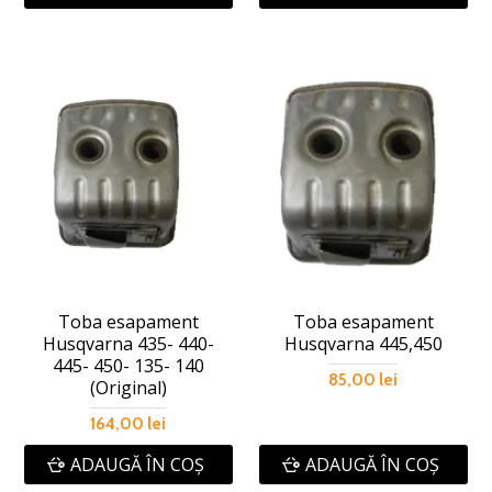
Toba esapament
Toba esapament
Husqvarna 435- 440-
Husqvarna 445,450
445- 450- 135- 140
85,00 lei
(Original)
164,00 lei
ADAUGĂ ÎN COŞ
ADAUGĂ ÎN COŞ