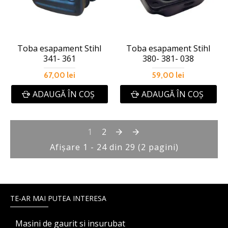
Toba esapament Stihl
Toba esapament Stihl
341- 361
380- 381- 038
67,00 lei
59,00 lei
ADAUGĂ ÎN COŞ
ADAUGĂ ÎN COŞ
1
2
Afişare 1 - 24 din 29 (2 pagini)
TE-AR MAI PUTEA INTERESA
Masini de gaurit si insurubat