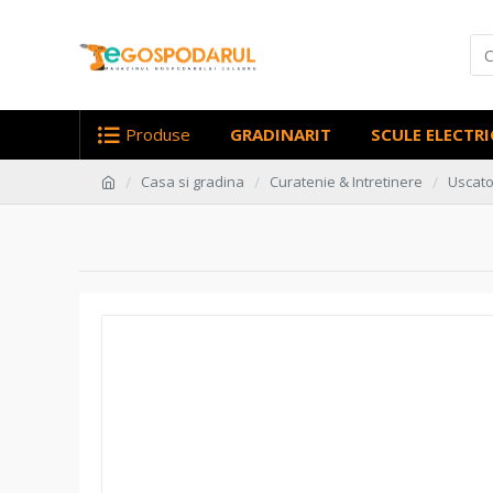
Produse
GRADINARIT
SCULE ELECTRI
Casa si gradina
Curatenie & Intretinere
Uscato