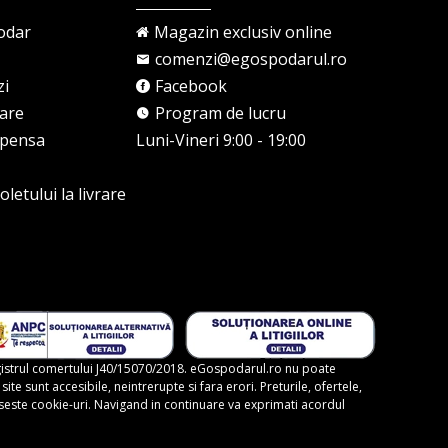
odar
Magazin exclusiv online
comenzi@egospodarul.ro
zi
Facebook
rare
Program de lucru
mpensa
Luni-Vineri 9:00 - 19:00
letului la livrare
gistrul comertului J40/15070/2018. eGospodarul.ro nu poate
te sunt accesibile, neintrerupte si fara erori. Preturile, ofertele,
foloseste cookie-uri. Navigand in continuare va exprimati acordul