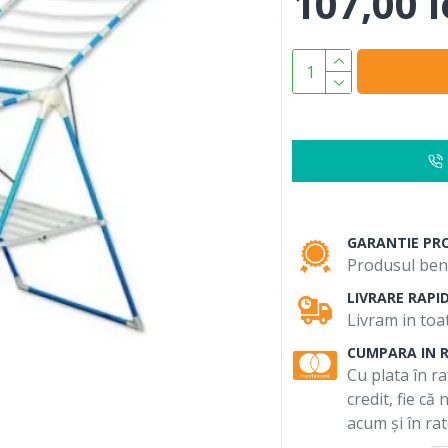
107,00 l
GARANTIE PR
Produsul bene
LIVRARE RAPI
Livram in toat
CUMPARA IN 
Cu plata în ra
credit, fie că
acum și în rat