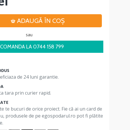
ei
ADAUGĂ ÎN COŞ
sau
COMANDA LA 0744 158 799
ODUS
ficiaza de 24 luni garantie.
DA
a tara prin curier rapid.
RATE
te te bucuri de orice proiect. Fie că ai un card de
 nu, produsele de pe egospodarul.ro pot fi plătite
e.