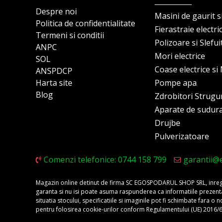
Despre noi
Masini de gaurit s
Politica de confidentialitate
Fierastraie electri
Termeni si conditii
Polizoare si Slefu
ANPC
Mori electrice
SOL
Coase electrice s
ANSPDCP
Harta site
Pompe apa
Blog
Zdrobitori Strugu
Aparate de sudur
Drujbe
Pulverizatoare
Comenzi telefonice: 0744 158 799
garantii@
Magazin online detinut de firma SC EGOSPODARUL SHOP SRL, inregis
garanta si nu isi poate asuma raspunderea ca informatiile prezentate 
situatia stocului, specificatiile si imaginile pot fi schimbate fara 
pentru folosirea cookie-urilor conform Regulamentului (UE) 2016/