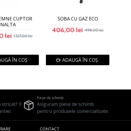
EMNE CUPTOR
SOBA CU GAZ ECO
INALTA
406,00 lei
498,00 lei
 lei
1.127,00 lei
UGĂ ÎN COŞ
ADAUGĂ ÎN COŞ
Piese de schimb
stricat? Il
Asiguram piese de schimb
ntiei.
pentru produsele comercializate.
VRARE
CONTACT