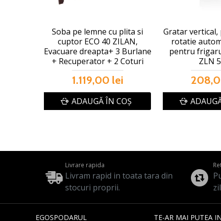
Soba pe lemne cu plita si
Gratar vertical
cuptor ECO 40 ZILAN,
rotatie autom
Evacuare dreapta+ 3 Burlane
pentru frigaru
+ Recuperator + 2 Coturi
ZLN 5
1.119,00 lei
208,0
ADAUGĂ ÎN COŞ
ADAUGĂ
Livrare rapida
Re
Livram rapid in toata tara din
Pu
stocuri proprii.
zi
EGOSPODARUL
TE-AR MAI PUTEA I