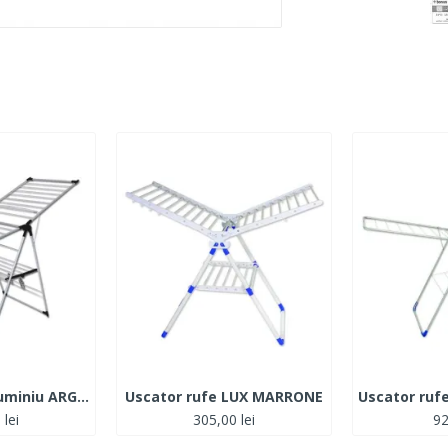
Uscator rufe aluminiu ARGENTO
Uscator rufe LUX MARRONE
 lei
305,00 lei
92