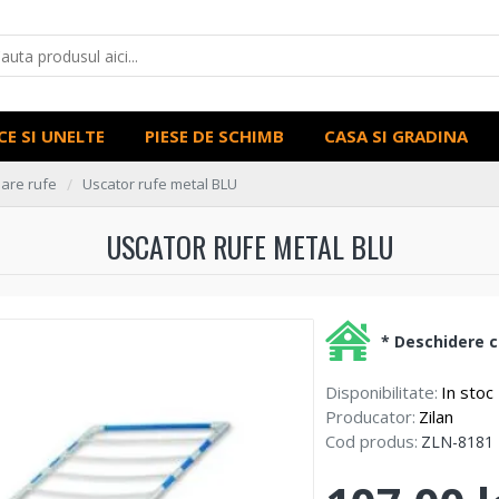
CE SI UNELTE
PIESE DE SCHIMB
CASA SI GRADINA
are rufe
Uscator rufe metal BLU
USCATOR RUFE METAL BLU
* Deschidere co
Disponibilitate:
In stoc
Producator:
Zilan
Cod produs:
ZLN-8181