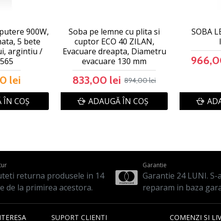
, putere 900W,
Soba pe lemne cu plita si
SOBA L
ata, 5 bete
cuptor ECO 40 ZILAN,
i, argintiu /
Evacuare dreapta, Diametru
966,00
565
evacuare 130 mm
0 lei
833,00 lei
894,00 lei
 ÎN COŞ
ADAUGĂ ÎN COŞ
ADA
tur
Garantie
teti returna produsele in 14
Garantie 24 LUNI. S-a 
le de la primirea acestora.
reparam in baza gara
NTERESA
SUPORT CLIENTI
COMENZI SI LI