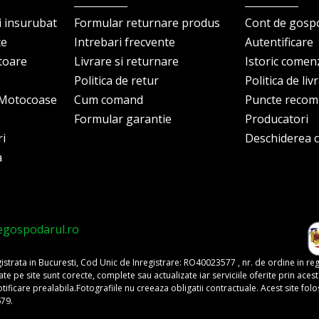
i insurubat
Formular returnare produs
Cont de gosp
ce
Intrebari frecvente
Autentificare
itoare
Livrare si returnare
Istoric comen
Politica de retur
Politica de liv
i Motocoase
Cum comand
Puncte reco
Formular garantie
Producatori
ri
Deschiderea co
a
egospodarul.ro
trata in Bucuresti, Cod Unic de Inregistrare: RO40023577 , nr. de ordine in re
pe site sunt corecte, complete sau actualizate iar serviciile oferite prin acest si
o notificare prealabila.Fotografiile nu creeaza obligatii contractuale. Acest site 
679.