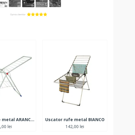
Uscator rufe metal ARANCIOANE
Uscator rufe metal BIANCO
Uscator
,00 lei
142,00 lei