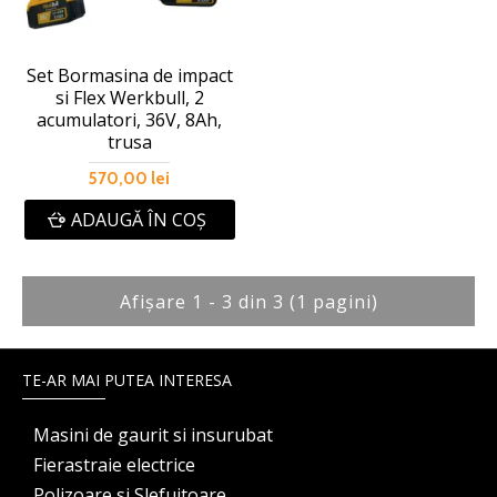
Set Bormasina de impact
si Flex Werkbull, 2
acumulatori, 36V, 8Ah,
trusa
570,00 lei
ADAUGĂ ÎN COŞ
Afişare 1 - 3 din 3 (1 pagini)
TE-AR MAI PUTEA INTERESA
Masini de gaurit si insurubat
Fierastraie electrice
Polizoare si Slefuitoare