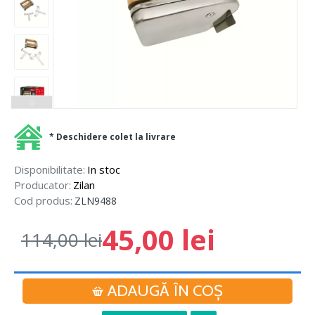
* Deschidere colet la livrare
Disponibilitate:
In stoc
Producator:
Zilan
Cod produs:
ZLN9488
45,00 lei
114,00 lei
ADAUGĂ ÎN COŞ