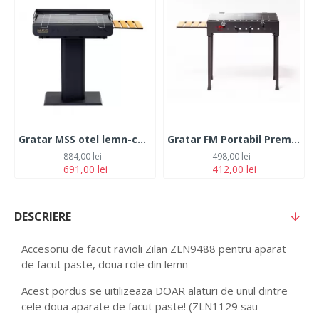
Gratar MSS otel lemn-carbune 67x40
Gratar FM Portabil Premium 58x30cm
884,00 lei
498,00 lei
691,00 lei
412,00 lei
DESCRIERE
Accesoriu de facut ravioli Zilan ZLN9488 pentru aparat
de facut paste, doua role din lemn
Acest pordus se uitilizeaza DOAR alaturi de unul dintre
cele doua aparate de facut paste! (ZLN1129 sau