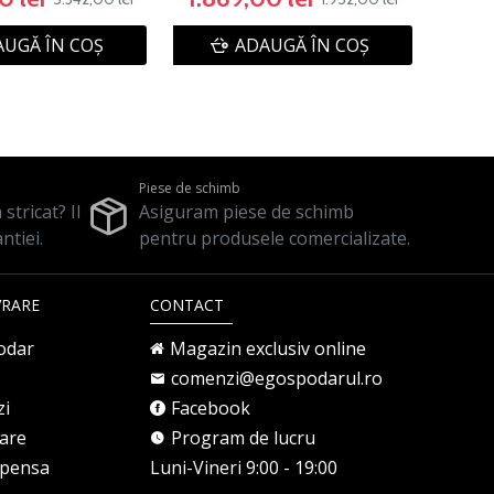
UGĂ ÎN COŞ
ADAUGĂ ÎN COŞ
Piese de schimb
stricat? Il
Asiguram piese de schimb
ntiei.
pentru produsele comercializate.
VRARE
CONTACT
odar
Magazin exclusiv online
comenzi@egospodarul.ro
zi
Facebook
rare
Program de lucru
mpensa
Luni-Vineri 9:00 - 19:00