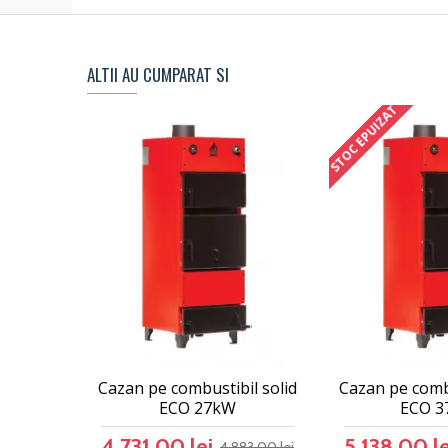
ALTII AU CUMPARAT SI
STOC EPUIZAT
Cazan pe combustibil solid
Cazan pe combu
ECO 27kW
ECO 
4.731,00 lei
5.138,00 le
4.883,00 lei