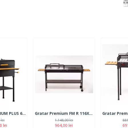
Gratar FM PREMIUM PLUS 67x40cm
Gratar Premium FM R 116X30
lei
1.148,00 lei
881
0 lei
964,00 lei
691