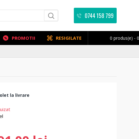
0744 158 799
PROMOTII
RESIGILATE
0 produs(e) - 0
let la livrare
uizat
el