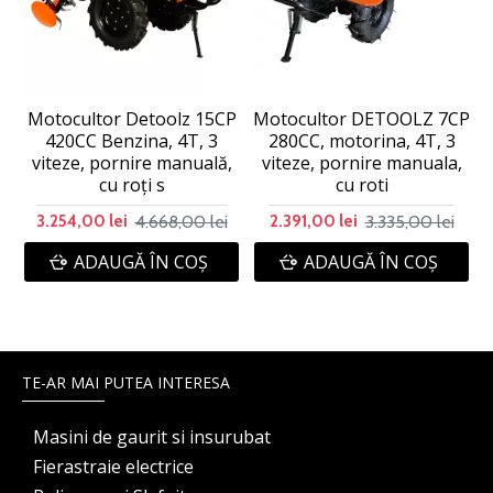
Motocultor Detoolz 15CP
Motocultor DETOOLZ 7CP
420CC Benzina, 4T, 3
280CC, motorina, 4T, 3
viteze, pornire manuală,
viteze, pornire manuala,
cu roți s
cu roti
4.668,00 lei
3.335,00 lei
3.254,00 lei
2.391,00 lei
ADAUGĂ ÎN COŞ
ADAUGĂ ÎN COŞ
TE-AR MAI PUTEA INTERESA
Masini de gaurit si insurubat
Fierastraie electrice