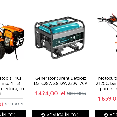
etoolz 11CP
Generator curent Detoolz
Motocult
ina, 4T, 3
DZ-C287, 2.8 kW, 230V, 7CP
212CC, benz
 electrica, cu
pornire 
1.424,00 lei
i
1.802,00 lei
1.859,0
ei
4.881,00 lei
 ÎN COŞ
ADAUGĂ ÎN COŞ
ADA