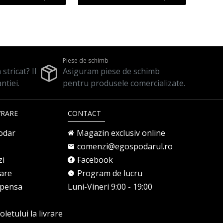
Piese de schimb
stricat? Il
Asiguram piese de schimb
ntiei.
pentru produsele comercializate.
VRARE
CONTACT
odar
Magazin exclusiv online
comenzi@egospodarul.ro
zi
Facebook
rare
Program de lucru
mpensa
Luni-Vineri 9:00 - 19:00
letului la livrare