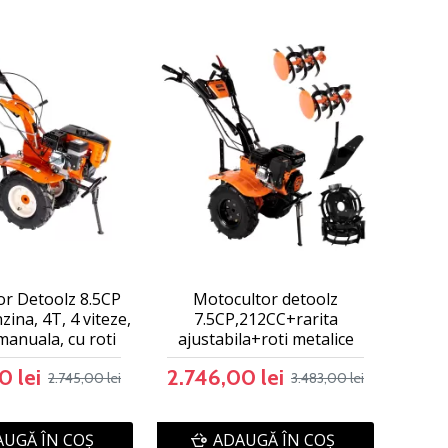
or Detoolz 8.5CP
Motocultor detoolz
ina, 4T, 4 viteze,
7.5CP,212CC+rarita
manuala, cu roti
ajustabila+roti metalice
0 lei
2.746,00 lei
2.745,00 lei
3.483,00 lei
UGĂ ÎN COŞ
ADAUGĂ ÎN COŞ