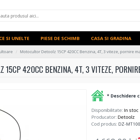
CE SI UNELTE
PIESE DE SCHIMB
CASA SI GRADINA
ultoare
Motocultor Detoolz 15CP 420CC Benzina, 4T, 3 viteze, pornire ma
15CP 420CC BENZINA, 4T, 3 VITEZE, PORNIR
* Deschidere co
Disponibilitate:
In stoc
Producator:
Detoolz
Cod produs:
DZ-MT100