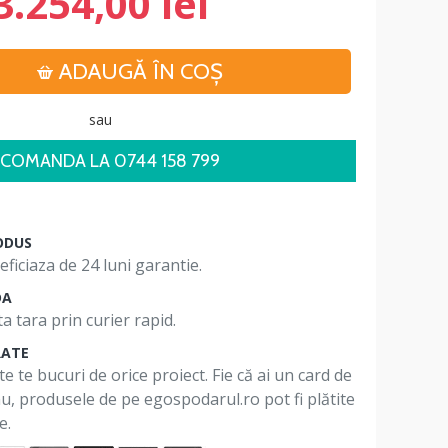
3.254,00 lei
ADAUGĂ ÎN COŞ
sau
COMANDA LA 0744 158 799
ODUS
ficiaza de 24 luni garantie.
DA
a tara prin curier rapid.
RATE
te te bucuri de orice proiect. Fie că ai un card de
 nu, produsele de pe egospodarul.ro pot fi plătite
e.