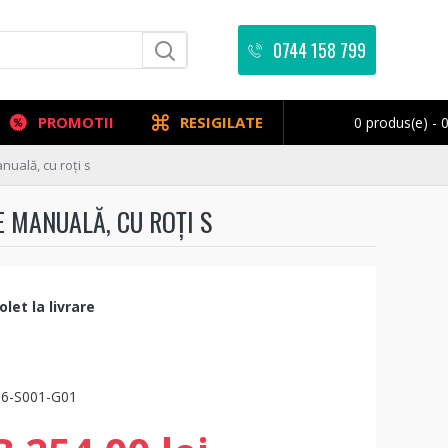
0744 158 799
PROMOTII
RESIGILATE
0 produs(e) - 0
nuală, cu roți s
E MANUALĂ, CU ROȚI S
let la livrare
6-S001-G01