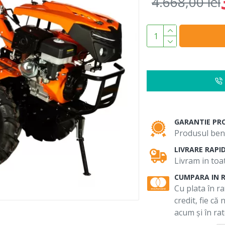
4.668,00 lei
GARANTIE PR
Produsul bene
LIVRARE RAPI
Livram in toat
CUMPARA IN 
Cu plata în ra
credit, fie că
acum și în rat