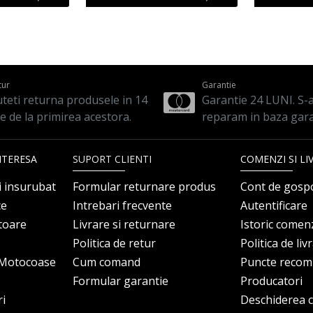
tur
Garantie
teti returna produsele in 14
Garantie 24 LUNI. S-a 
le de la primirea acestora.
reparam in baza gara
NTERESA
SUPORT CLIENTI
COMENZI SI LI
i insurubat
Formular returnare produs
Cont de gosp
ce
Intrebari frecvente
Autentificare
itoare
Livrare si returnare
Istoric comen
Politica de retur
Politica de liv
i Motocoase
Cum comand
Puncte reco
Formular garantie
Producatori
ri
Deschiderea co