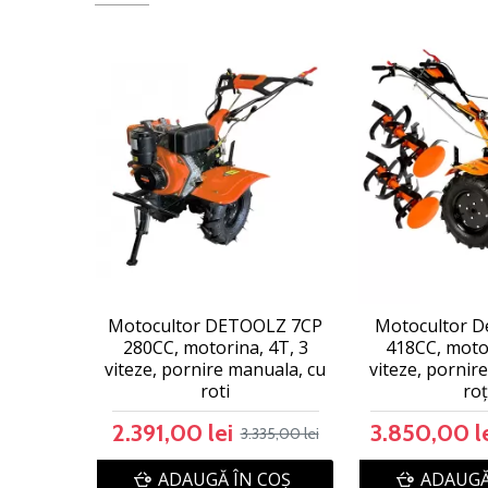
Motocultor DETOOLZ 7CP
Motocultor D
280CC, motorina, 4T, 3
418CC, motor
viteze, pornire manuala, cu
viteze, pornire
roti
roț
2.391,00 lei
3.850,00 l
3.335,00 lei
ADAUGĂ ÎN COŞ
ADAUGĂ