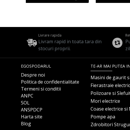
Livrare rapida
Re
Livram rapid in toata tara din
Pu
stocuri proprii.
zi
EGOSPODARUL
TE-AR MAI PUTEA I
Despre noi
Masini de gaurit s
Politica de confidentialitate
Fierastraie electri
Termeni si conditii
Polizoare si Slefu
ANPC
Mori electrice
SOL
Coase electrice s
ANSPDCP
Harta site
Pompe apa
Blog
Zdrobitori Strugu