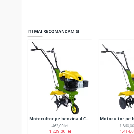
ITI MAI RECOMANDAM SI
Motocultor pe benzina 4 CP, 4 timpi, PartnerPro PT1
1.462,00 lei
1.860,00 
1.229,00 lei
1.414,0