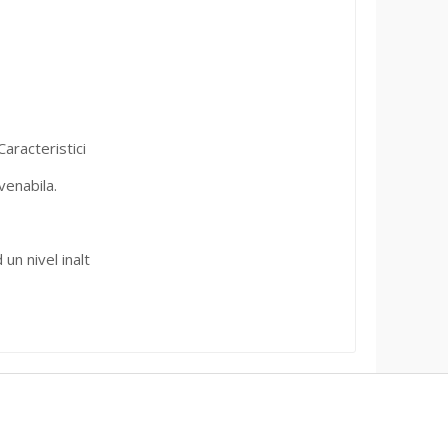
aracteristici
venabila.
un nivel inalt