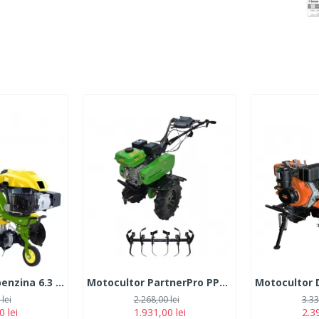
Motocultor pe benzina 6.3 CP, 4 timpi, PartnerPro PT2
Motocultor PartnerPro PPT-901, 210CC, 7CP, 4T, 3600 RPM
lei
2.268,00 lei
3.33
0 lei
1.931,00 lei
2.39