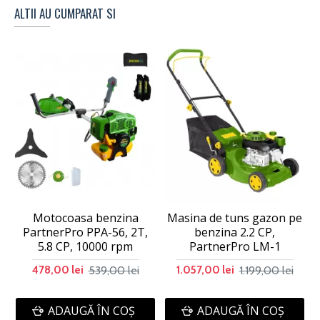
ALTII AU CUMPARAT SI
Motocoasa benzina
Masina de tuns gazon pe
PartnerPro PPA-56, 2T,
benzina 2.2 CP,
5.8 CP, 10000 rpm
PartnerPro LM-1
539,00 lei
1.199,00 lei
478,00 lei
1.057,00 lei
ADAUGĂ ÎN COŞ
ADAUGĂ ÎN COŞ