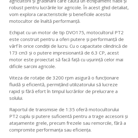
agricultorii și grădinarii care caută un echipament fiabil și
robust pentru lucrările lor agricole. În acest ghid detaliat,
vom explora caracteristicile și beneficiile acestui
motocultor de înaltă performanță.
Echipat cu un motor de tip DVO175, motocultorul PT2
este construit pentru a oferi putere și performanță de
vârf în orice condiții de lucru. Cu o capacitate cilindrică de
173 cm3 și o putere impresionantă de 6.3 CP, acest
motor este proiectat să facă față cu ușurință celor mai
dificile sarcini agricole.
Viteza de rotație de 3200 rpm asigură o funcționare
fluidă și eficientă, permițând utilizatorului să lucreze
rapid și fără efort în timpul lucrărilor de prelucrare a
solului.
Raportul de transmisie de 1:35 oferă motocultorului
PT2 cuplu și putere suficientă pentru a trage accesorii și
atașamente grele, precum frezele sau remorcile, fără a
compromite performanța sau eficiența.