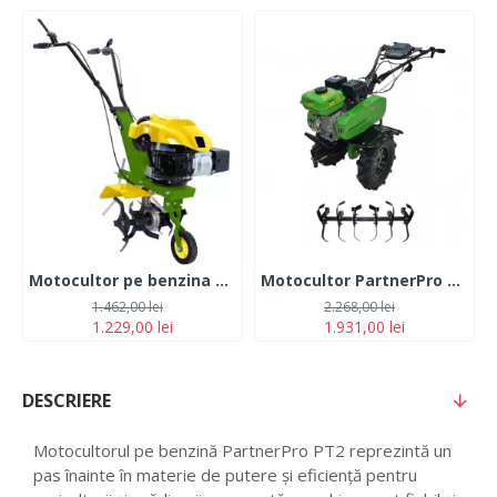
Motocultor pe benzina 4 CP, 4 timpi, PartnerPro PT1
Motocultor PartnerPro PPT-901, 210CC, 7CP, 4T, 3600 RPM
1.462,00 lei
2.268,00 lei
1.229,00 lei
1.931,00 lei
DESCRIERE
Motocultorul pe benzină PartnerPro PT2 reprezintă un
pas înainte în materie de putere și eficiență pentru