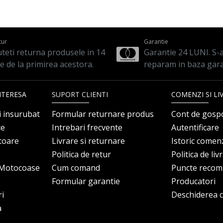
tur
Garantie
teti returna produsele in 14
Garantie 24 LUNI. S-a 
le de la primirea acestora.
reparam in baza gara
NTERESA
SUPORT CLIENTI
COMENZI SI LI
i insurubat
Formular returnare produs
Cont de gosp
ce
Intrebari frecvente
Autentificare
itoare
Livrare si returnare
Istoric comen
Politica de retur
Politica de liv
i Motocoase
Cum comand
Puncte reco
Formular garantie
Producatori
ri
Deschiderea co
a