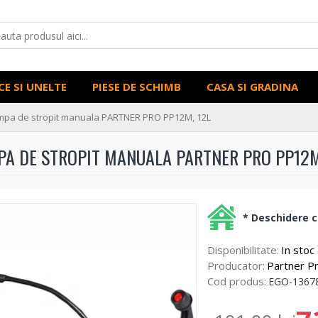
CE SI UNELTE
PIESE DE SCHIMB
CASA SI GRADINA
pa de stropit manuala PARTNER PRO PP12M, 12L
A DE STROPIT MANUALA PARTNER PRO PP12M
* Deschidere co
Disponibilitate:
In stoc
Producator:
Partner P
Cod produs:
EGO-1367