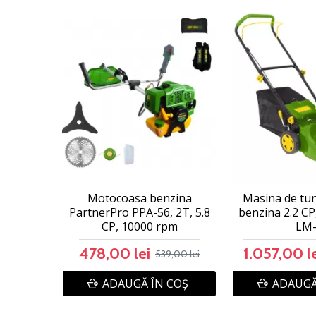
Motocoasa benzina
Masina de tu
PartnerPro PPA-56, 2T, 5.8
benzina 2.2 CP
CP, 10000 rpm
LM
478,00 lei
1.057,00 l
539,00 lei
ADAUGĂ ÎN COŞ
ADAUGĂ