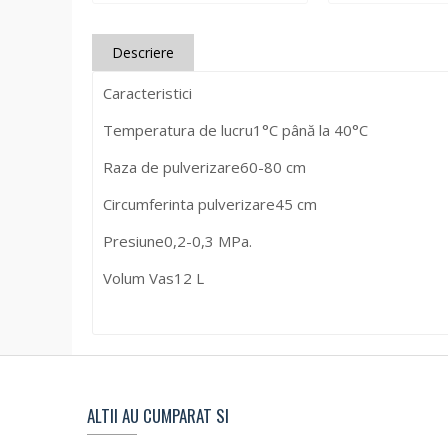
Descriere
Caracteristici
Temperatura de lucru
1°C până la 40°C
Raza de pulverizare
60-80 cm
Circumferinta pulverizare
45 cm
Presiune
0,2-0,3 MPa.
Volum Vas
12 L
ALTII AU CUMPARAT SI