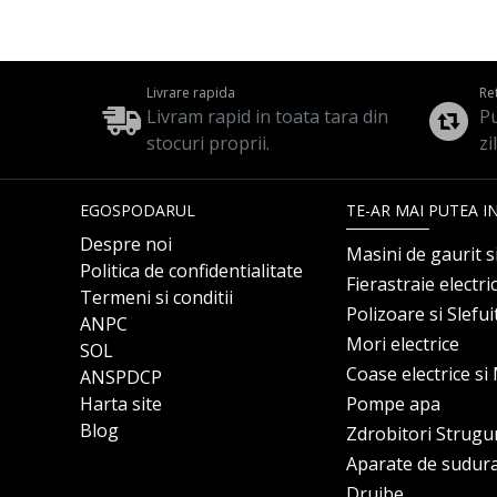
Livrare rapida
Re
Livram rapid in toata tara din
Pu
stocuri proprii.
zi
EGOSPODARUL
TE-AR MAI PUTEA I
Despre noi
Masini de gaurit s
Politica de confidentialitate
Fierastraie electri
Termeni si conditii
Polizoare si Slefu
ANPC
Mori electrice
SOL
Coase electrice s
ANSPDCP
Harta site
Pompe apa
Blog
Zdrobitori Strugu
Aparate de sudur
Drujbe