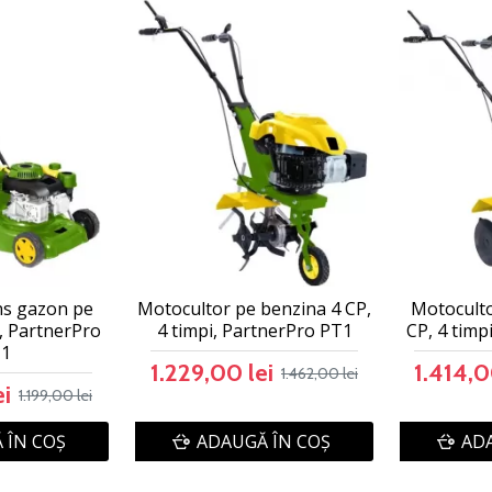
ns gazon pe
Motocultor pe benzina 4 CP,
Motoculto
, PartnerPro
4 timpi, PartnerPro PT1
CP, 4 timp
-1
1.229,00 lei
1.414,0
1.462,00 lei
ei
1.199,00 lei
 ÎN COŞ
ADAUGĂ ÎN COŞ
ADA