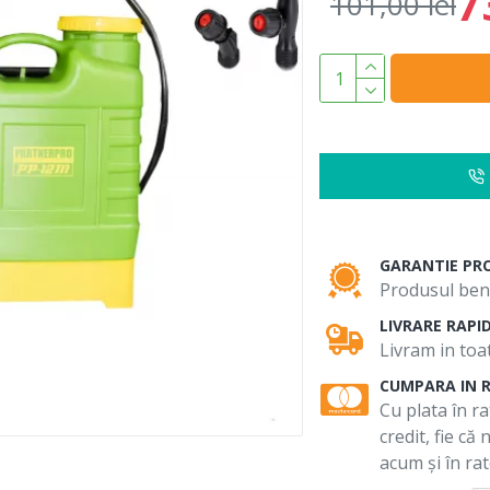
7
101,00 lei
GARANTIE PR
Produsul bene
LIVRARE RAPI
Livram in toat
CUMPARA IN 
Cu plata în ra
credit, fie că
acum și în rat