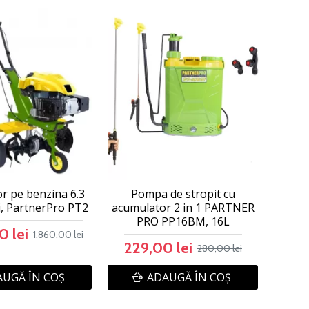
r pe benzina 6.3
Pompa de stropit cu
i, PartnerPro PT2
acumulator 2 in 1 PARTNER
PRO PP16BM, 16L
0 lei
1.860,00 lei
229,00 lei
280,00 lei
UGĂ ÎN COŞ
ADAUGĂ ÎN COŞ