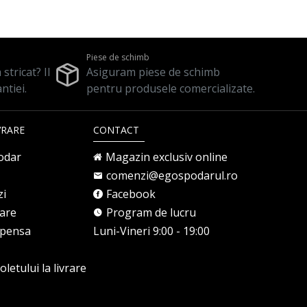
Piese de schimb
stricat? Il
Asiguram piese de schimb
ntiei.
pentru produsele comercializate.
VRARE
CONTACT
odar
Magazin exclusiv online
comenzi@egospodarul.ro
zi
Facebook
rare
Program de lucru
mpensa
Luni-Vineri 9:00 - 19:00
letului la livrare