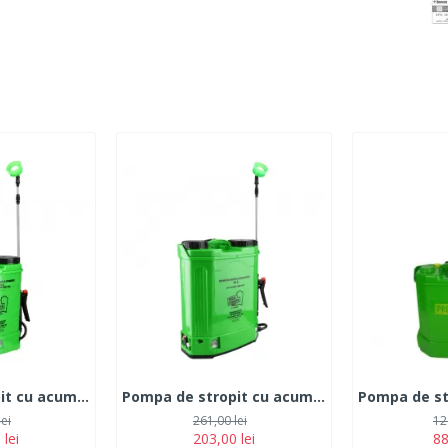
Pompa de stropit cu acumulator Micul Fermier 12L
Pompa de stropit cu acumulator Micul Fermier 16L
lei
261,00 lei
12
 lei
203,00 lei
88