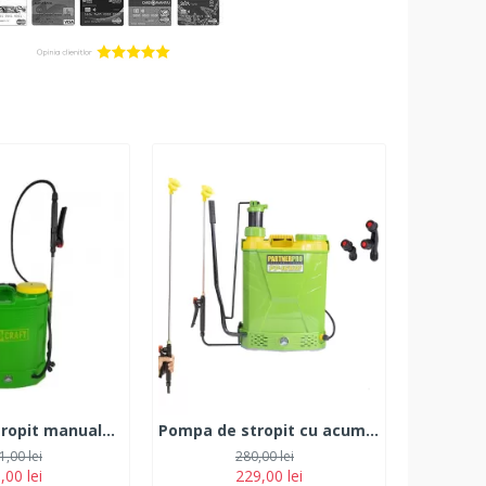
Pompa de stropit manuala, PROCRAFT SM-16L
Pompa de stropit cu acumulator 2 in 1 PARTNER PRO PP16BM, 16L
1,00 lei
280,00 lei
,00 lei
229,00 lei