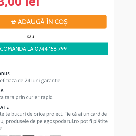
3,00 lei
ADAUGĂ ÎN COŞ
sau
COMANDA LA 0744 158 799
ODUS
ficiaza de 24 luni garantie.
DA
a tara prin curier rapid.
RATE
te te bucuri de orice proiect. Fie că ai un card de
 nu, produsele de pe egospodarul.ro pot fi plătite
e.