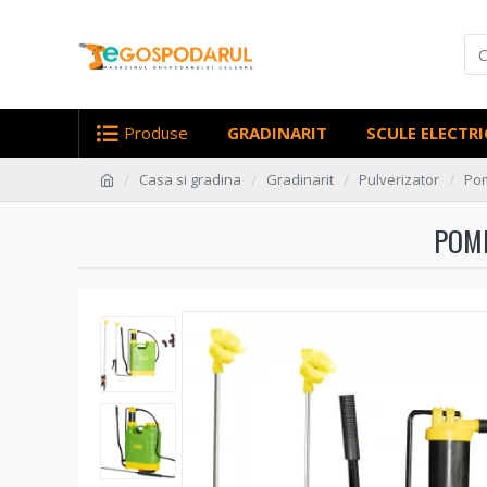
Produse
GRADINARIT
SCULE ELECTRI
Casa si gradina
Gradinarit
Pulverizator
Pom
POMP