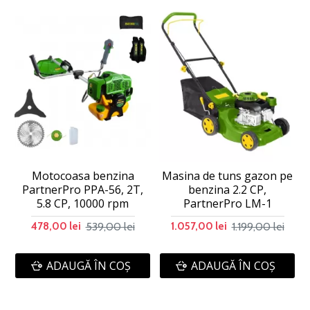
Motocoasa benzina
Masina de tuns gazon pe
PartnerPro PPA-56, 2T,
benzina 2.2 CP,
5.8 CP, 10000 rpm
PartnerPro LM-1
539,00 lei
1.199,00 lei
478,00 lei
1.057,00 lei
ADAUGĂ ÎN COŞ
ADAUGĂ ÎN COŞ