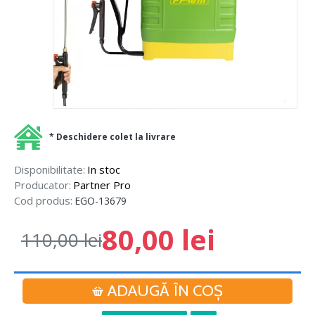
* Deschidere colet la livrare
Disponibilitate:
In stoc
Producator:
Partner Pro
Cod produs:
EGO-13679
80,00 lei
110,00 lei
ADAUGĂ ÎN COŞ