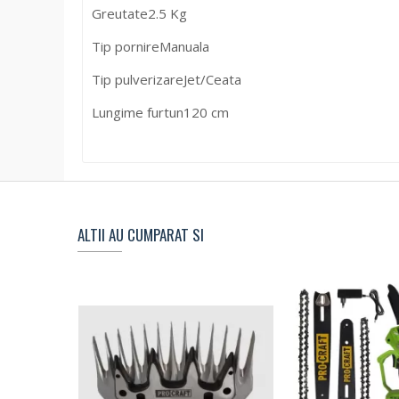
Greutate
2.5 Kg
Tip pornire
Manuala
Tip pulverizare
Jet/Ceata
Lungime furtun
120 cm
ALTII AU CUMPARAT SI