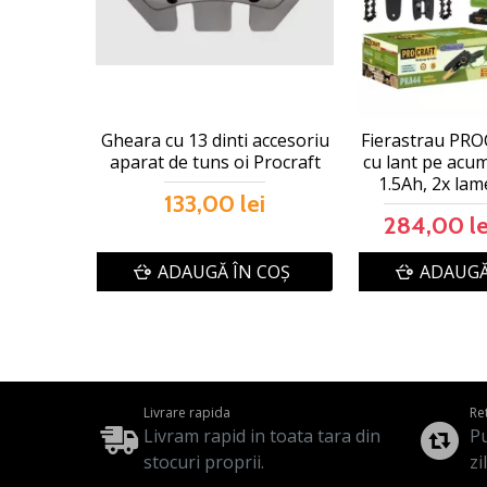
Gheara cu 13 dinti accesoriu
Fierastrau PR
aparat de tuns oi Procraft
cu lant pe acum
1.5Ah, 2x lame
133,00 lei
284,00 le
ADAUGĂ ÎN COŞ
ADAUGĂ
Livrare rapida
Re
Livram rapid in toata tara din
Pu
stocuri proprii.
zi