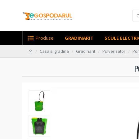
Produse
GRADINARIT
SCULE ELECTRI
Casa si gradina
Gradinarit
Pulverizator
Pom
P