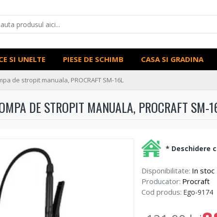
CE SI UNELTE
PIESE DE SCHIMB
CASA SI GRADINA
pa de stropit manuala, PROCRAFT SM-16L
OMPA DE STROPIT MANUALA, PROCRAFT SM-1
* Deschidere co
Disponibilitate:
In stoc
Producator:
Procraft
Cod produs:
Ego-9174