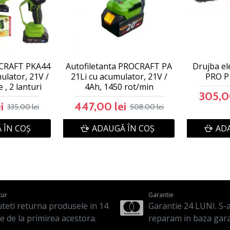
OCRAFT PKA44
Autofiletanta PROCRAFT PA
Drujba e
ulator, 21V /
21Li cu acumulator, 21V /
PRO P
 , 2 lanturi
4Ah, 1450 rot/min
305,0
i
447,00 lei
335,00 lei
508,00 lei
 ÎN COŞ
ADAUGĂ ÎN COŞ
ADA
tur
Garantie
teti returna produsele in 14
Garantie 24 LUNI. S-a 
le de la primirea acestora.
reparam in baza gara