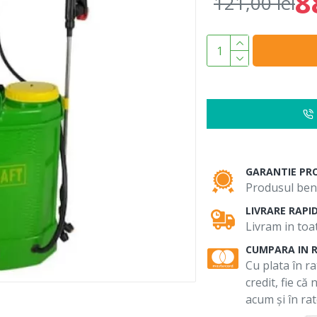
8
121,00 lei
GARANTIE PR
Produsul bene
LIVRARE RAPI
Livram in toat
CUMPARA IN 
Cu plata în ra
credit, fie că
acum și în rat