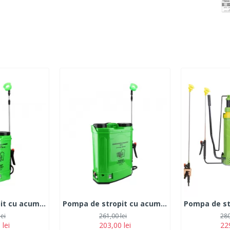
Pompa de stropit cu acumulator Micul Fermier 12L
Pompa de stropit cu acumulator Micul Fermier 16L
lei
261,00 lei
280
 lei
203,00 lei
229