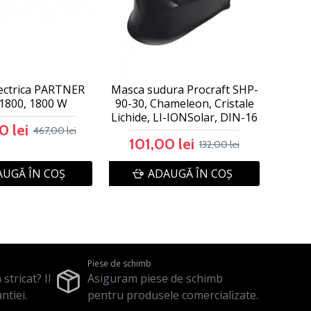
lectrica PARTNER
Masca sudura Procraft SHP-
1800, 1800 W
90-30, Chameleon, Cristale
Lichide, LI-IONSolar, DIN-16
0 lei
467,00 lei
101,00 lei
132,00 lei
UGĂ ÎN COŞ
ADAUGĂ ÎN COŞ
Piese de schimb
stricat? Il
Asiguram piese de schimb
ntiei.
pentru produsele comercializate.