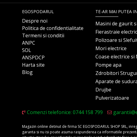
EGOSPODARUL
TE-AR MAI PUTEA I
Despre noi
Masini de gaurit s
Politica de confidentialitate
Fierastraie electri
Termeni si conditii
Polizoare si Slefu
ANPC
Mori electrice
SOL
Coase electrice s
ANSPDCP
Harta site
Pompe apa
Blog
Zdrobitori Strugu
Aparate de sudur
Drujbe
Pulverizatoare
Comenzi telefonice: 0744 158 799
garantii@
Magazin online detinut de firma SC EGOSPODARUL SHOP SRL, inregis
garanta si nu isi poate asuma raspunderea ca informatiile prezentate 