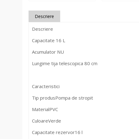
Descriere
Descriere
Capacitate 16 L
Acumulator NU
Lungime tija telescopica 80 cm
Caracteristici
Tip produs
Pompa de stropit
Material
PVC
Culoare
Verde
Capacitate rezervor
16 l