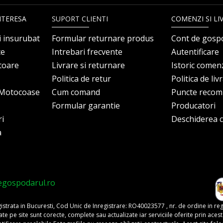
NTERESA
SUPORT CLIENTI
COMENZI SI LI
i insurubat
Formular returnare produs
Cont de gosp
ce
Intrebari frecvente
Autentificare
itoare
Livrare si returnare
Istoric comen
Politica de retur
Politica de liv
i Motocoase
Cum comand
Puncte reco
Formular garantie
Producatori
ri
Deschiderea co
a
egospodarul.ro
trata in Bucuresti, Cod Unic de Inregistrare: RO40023577 , nr. de ordine in re
pe site sunt corecte, complete sau actualizate iar serviciile oferite prin acest si