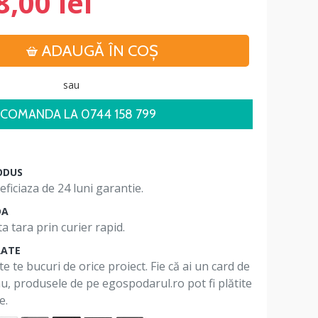
8,00 lei
ADAUGĂ ÎN COŞ
sau
COMANDA LA 0744 158 799
ODUS
ficiaza de 24 luni garantie.
DA
a tara prin curier rapid.
RATE
te te bucuri de orice proiect. Fie că ai un card de
 nu, produsele de pe egospodarul.ro pot fi plătite
e.