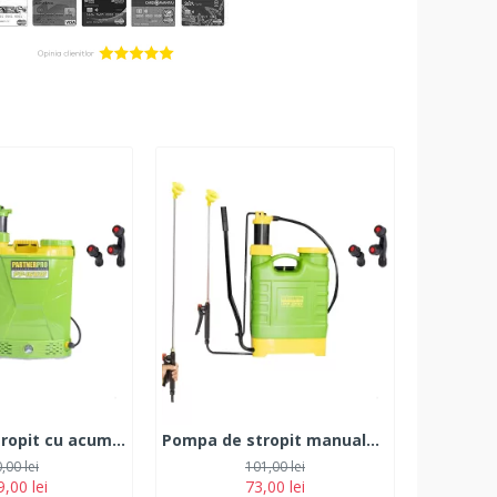
Pompa de stropit cu acumulator 2 in 1 PARTNER PRO PP16BM, 16L
Pompa de stropit manuala PARTNER PRO PP12M, 12L
,00 lei
101,00 lei
,00 lei
73,00 lei