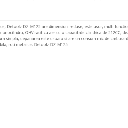
ice, Detoolz DZ-M125 are dimensiuni reduse, este usor, multi-functional
 monocilindru, OHV racit cu aer cu o capacitate cilindrica de 212CC, d
ctura simpla, depanarea este usoara si are un consum mic de carburant
bila, roti metalice, Detoolz DZ-M125: