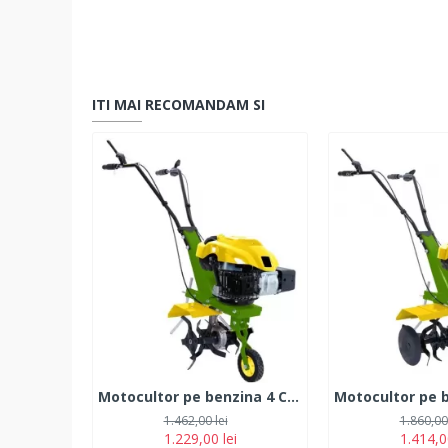
ITI MAI RECOMANDAM SI
Motocultor pe benzina 4 CP, 4 timpi, PartnerPro PT1
1.462,00 lei
1.860,00 
1.229,00 lei
1.414,0