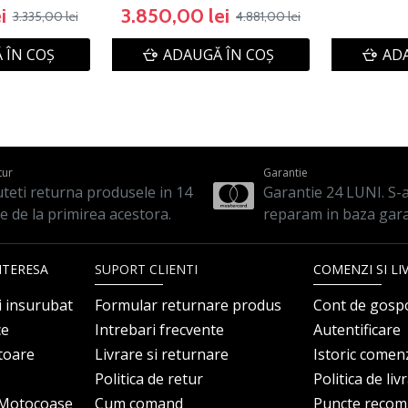
i
3.850,00 lei
3.335,00 lei
4.881,00 lei
 ÎN COŞ
ADAUGĂ ÎN COŞ
ADA
tur
Garantie
teti returna produsele in 14
Garantie 24 LUNI. S-a 
le de la primirea acestora.
reparam in baza gara
NTERESA
SUPORT CLIENTI
COMENZI SI LI
i insurubat
Formular returnare produs
Cont de gosp
ce
Intrebari frecvente
Autentificare
itoare
Livrare si returnare
Istoric comen
Politica de retur
Politica de liv
i Motocoase
Cum comand
Puncte reco