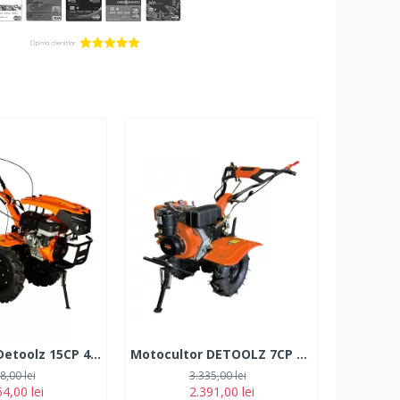
Motocultor Detoolz 15CP 420CC Benzina, 4T, 3 viteze, pornire manuală, cu roți s
Motocultor DETOOLZ 7CP 280CC, motorina, 4T, 3 viteze, pornire manuala, cu roti
8,00 lei
3.335,00 lei
4,00 lei
2.391,00 lei