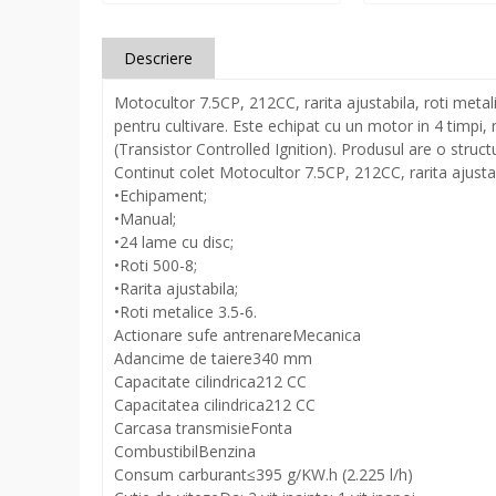
Descriere
Motocultor 7.5CP, 212CC, rarita ajustabila, roti metal
pentru cultivare. Este echipat cu un motor in 4 timpi,
(Transistor Controlled Ignition). Produsul are o stru
Continut colet Motocultor 7.5CP, 212CC, rarita ajusta
•Echipament;
•Manual;
•24 lame cu disc;
•Roti 500-8;
•Rarita ajustabila;
•Roti metalice 3.5-6.
Actionare sufe antrenare
Mecanica
Adancime de taiere
340 mm
Capacitate cilindrica
212 CC
Capacitatea cilindrica
212 CC
Carcasa transmisie
Fonta
Combustibil
Benzina
Consum carburant
≤395 g/KW.h (2.225 l/h)