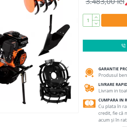
3.483,00 lei
GARANTIE PR
Produsul bene
LIVRARE RAPI
Livram in toat
CUMPARA IN 
Cu plata în ra
credit, fie că
acum și în rat