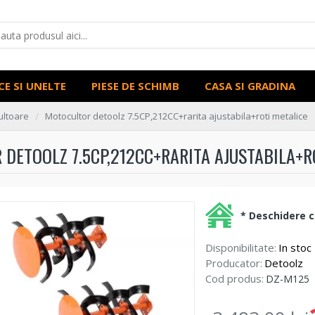
CE SI UNELTE
PIESE DE SCHIMB
CASA SI GRADINA
ultoare
Motocultor detoolz 7.5CP,212CC+rarita ajustabila+roti metalice
DETOOLZ 7.5CP,212CC+RARITA AJUSTABILA+R
* Deschidere co
Disponibilitate:
In stoc
Producator:
Detoolz
Cod produs:
DZ-M125