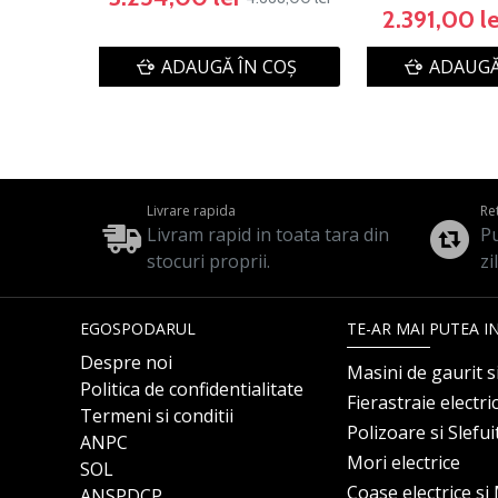
2.391,00 le
ADAUGĂ ÎN COŞ
ADAUGĂ
Livrare rapida
Re
Livram rapid in toata tara din
Pu
stocuri proprii.
zi
EGOSPODARUL
TE-AR MAI PUTEA I
Despre noi
Masini de gaurit s
Politica de confidentialitate
Fierastraie electri
Termeni si conditii
Polizoare si Slefu
ANPC
Mori electrice
SOL
Coase electrice s
ANSPDCP