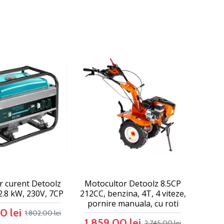
r curent Detoolz
Motocultor Detoolz 8.5CP
2.8 kW, 230V, 7CP
212CC, benzina, 4T, 4 viteze,
pornire manuala, cu roti
0 lei
1.802,00 lei
1.859,00 lei
2.745,00 lei