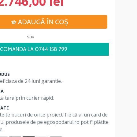
2.746,00 lei
ADAUGĂ ÎN COŞ
sau
COMANDA LA 0744 158 799
ODUS
ficiaza de 24 luni garantie.
DA
a tara prin curier rapid.
RATE
te te bucuri de orice proiect. Fie că ai un card de
 nu, produsele de pe egospodarul.ro pot fi plătite
e.