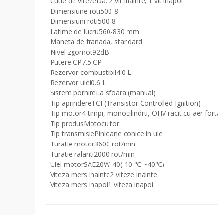
Cutie de viteze
Da: 2 vit inainte; 1 vit inapoi
Dimensiune roti
500-8
Dimensiuni roti
500-8
Latime de lucru
560-830 mm
Maneta de frana
da, standard
Nivel zgomot
92dB
Putere CP
7.5 CP
Rezervor combustibil
4.0 L
Rezervor ulei
0.6 L
Sistem pornire
La sfoara (manual)
Tip aprindere
TCI (Transistor Controlled Ignition)
Tip motor
4 timpi, monocilindru, OHV racit cu aer fort
Tip produs
Motocultor
Tip transmisie
Pinioane conice in ulei
Turatie motor
3600 rot/min
Turatie ralanti
2000 rot/min
Ulei motor
SAE20W-40(-10 ℃ ~40℃)
Viteza mers inainte
2 viteze inainte
Viteza mers inapoi
1 viteza inapoi