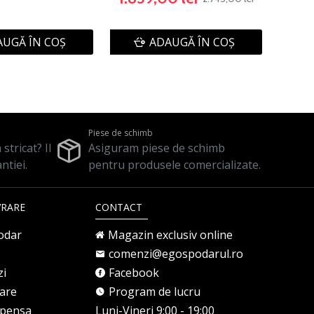
UGĂ ÎN COŞ
ADAUGĂ ÎN COŞ
Piese de schimb
stricat? Il
Asiguram piese de schimb
ntiei.
pentru produsele comercializate.
VRARE
CONTACT
odar
Magazin exclusiv online
comenzi@egospodarul.ro
zi
Facebook
rare
Program de lucru
mpensa
Luni-Vineri 9:00 - 19:00