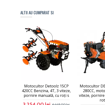
ALTII AU CUMPARAT SI
Motocultor Detoolz 15CP
Motocultor D
420CC Benzina, 4T, 3 viteze,
280CC, motor
pornire manuală, cu roți s
viteze, pornir
rot
3.254,00 lei
4.668,00 lei