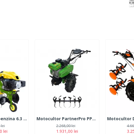
Motocultor pe benzina 6.3 CP, 4 timpi, PartnerPro PT2
Motocultor PartnerPro PPT-901, 210CC, 7CP, 4T, 3600 RPM
lei
2.268,00 lei
4.66
0 lei
1.931,00 lei
3.25