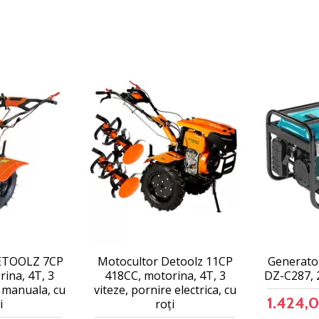
ETOOLZ 7CP
Motocultor Detoolz 11CP
Generato
ina, 4T, 3
418CC, motorina, 4T, 3
DZ-C287, 
e manuala, cu
viteze, pornire electrica, cu
1.424,0
i
roți