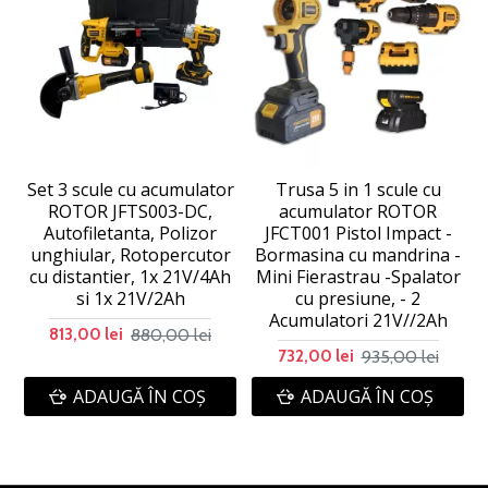
Set 3 scule cu acumulator
Trusa 5 in 1 scule cu
ROTOR JFTS003-DC,
acumulator ROTOR
Autofiletanta, Polizor
JFCT001 Pistol Impact -
unghiular, Rotopercutor
Bormasina cu mandrina -
cu distantier, 1x 21V/4Ah
Mini Fierastrau -Spalator
si 1x 21V/2Ah
cu presiune, - 2
Acumulatori 21V//2Ah
880,00 lei
813,00 lei
935,00 lei
732,00 lei
ADAUGĂ ÎN COŞ
ADAUGĂ ÎN COŞ