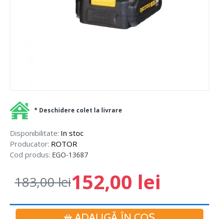
* Deschidere colet la livrare
Disponibilitate:
In stoc
Producator:
ROTOR
Cod produs:
EGO-13687
152,00 lei
183,00 lei
ADAUGĂ ÎN COŞ