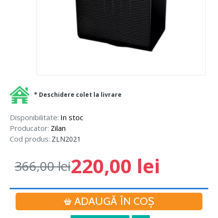
* Deschidere colet la livrare
Disponibilitate:
In stoc
Producator:
Zilan
Cod produs:
ZLN2021
220,00 lei
366,00 lei
ADAUGĂ ÎN COŞ