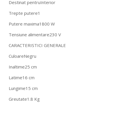
Destinat pentru
Interior
Trepte putere
1
Putere maxima
1800 W
Tensiune alimentare
230 V
CARACTERISTICI GENERALE
Culoare
Negru
Inaltime
25 cm
Latime
16 cm
Lungime
15 cm
Greutate
1.8 Kg