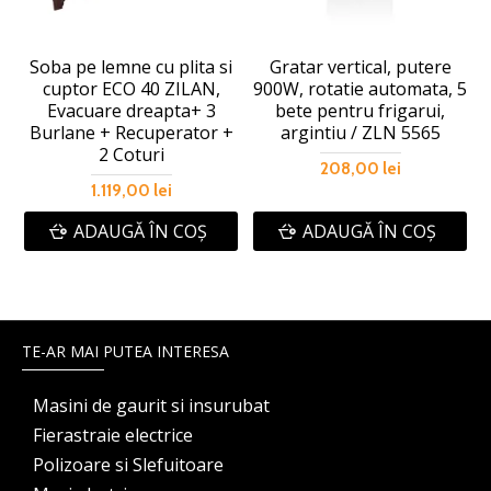
Soba pe lemne cu plita si
Gratar vertical, putere
cuptor ECO 40 ZILAN,
900W, rotatie automata, 5
Evacuare dreapta+ 3
bete pentru frigarui,
Burlane + Recuperator +
argintiu / ZLN 5565
2 Coturi
208,00 lei
1.119,00 lei
ADAUGĂ ÎN COŞ
ADAUGĂ ÎN COŞ
TE-AR MAI PUTEA INTERESA
Masini de gaurit si insurubat
Fierastraie electrice
Polizoare si Slefuitoare