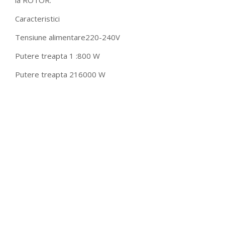
la ROTOR.
Caracteristici
Tensiune alimentare
220-240V
Putere treapta 1 :
800 W
Putere treapta 2
16000 W