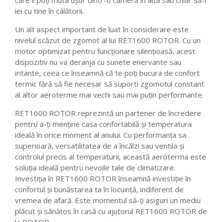
care îl poți muta ușor dintr-o cameră în alta sau chiar să-l
iei cu tine în călătorii.
Un alt aspect important de luat în considerare este
nivelul scăzut de zgomot al lui RET1600 ROTOR. Cu un
motor optimizat pentru funcționare silențioasă, acest
dispozitiv nu va deranja cu sunete enervante sau
iritante, ceea ce înseamnă că te poți bucura de confort
termic fără să fie necesar să suporti zgomotul constant
al altor aeroterme mai vechi sau mai puțin performante.
RET1600 ROTOR reprezintă un partener de încredere
pentru a-ți menține casa confortabilă și temperatura
ideală în orice moment al anului. Cu performanța sa
superioară, versatilitatea de a încălzi sau ventila și
controlul precis al temperaturii, această aeroterma este
soluția ideală pentru nevoile tale de climatizare.
Investiția în RET1600 ROTOR înseamnă investiție în
confortul și bunăstarea ta în locuință, indiferent de
vremea de afară. Este momentul să-ți asiguri un mediu
plăcut și sănătos în casă cu ajutorul RET1600 ROTOR de