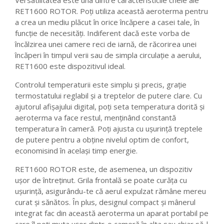
Versatilitatea este una dintre caracteristicile cheie ale
RET1600 ROTOR. Poți utiliza această aeroterma pentru
a crea un mediu plăcut în orice încăpere a casei tale, în
funcție de necesități. Indiferent dacă este vorba de
încălzirea unei camere reci de iarnă, de răcorirea unei
încăperi în timpul verii sau de simpla circulație a aerului,
RET1600 este dispozitivul ideal.
Controlul temperaturii este simplu și precis, grație
termostatului reglabil și a treptelor de putere clare. Cu
ajutorul afișajului digital, poți seta temperatura dorită și
aeroterma va face restul, menținând constantă
temperatura în cameră. Poți ajusta cu ușurință treptele
de putere pentru a obține nivelul optim de confort,
economisind în același timp energie.
RET1600 ROTOR este, de asemenea, un dispozitiv
ușor de întreținut. Grila frontală se poate curăța cu
ușurință, asigurându-te că aerul expulzat rămâne mereu
curat și sănătos. În plus, designul compact și mânerul
integrat fac din această aeroterma un aparat portabil pe