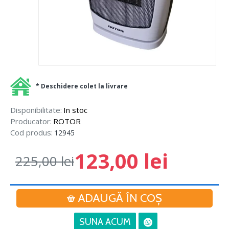
* Deschidere colet la livrare
Disponibilitate:
In stoc
Producator:
ROTOR
Cod produs:
12945
123,00 lei
225,00 lei
ADAUGĂ ÎN COŞ
SUNA ACUM