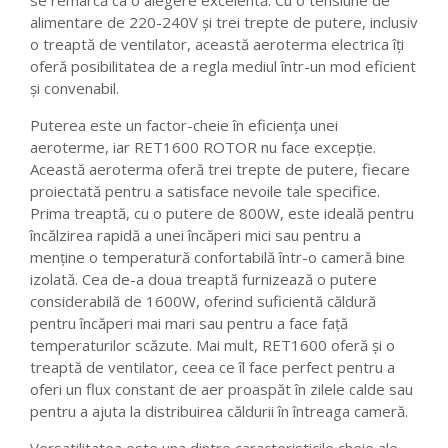
se remarcă ca o alegere excelentă. Cu o tensiune de
alimentare de 220-240V și trei trepte de putere, inclusiv
o treaptă de ventilator, această aeroterma electrica îți
oferă posibilitatea de a regla mediul într-un mod eficient
și convenabil.
Puterea este un factor-cheie în eficiența unei
aeroterme, iar RET1600 ROTOR nu face excepție.
Această aeroterma oferă trei trepte de putere, fiecare
proiectată pentru a satisface nevoile tale specifice.
Prima treaptă, cu o putere de 800W, este ideală pentru
încălzirea rapidă a unei încăperi mici sau pentru a
menține o temperatură confortabilă într-o cameră bine
izolată. Cea de-a doua treaptă furnizează o putere
considerabilă de 1600W, oferind suficientă căldură
pentru încăperi mai mari sau pentru a face față
temperaturilor scăzute. Mai mult, RET1600 oferă și o
treaptă de ventilator, ceea ce îl face perfect pentru a
oferi un flux constant de aer proaspăt în zilele calde sau
pentru a ajuta la distribuirea căldurii în întreaga cameră.