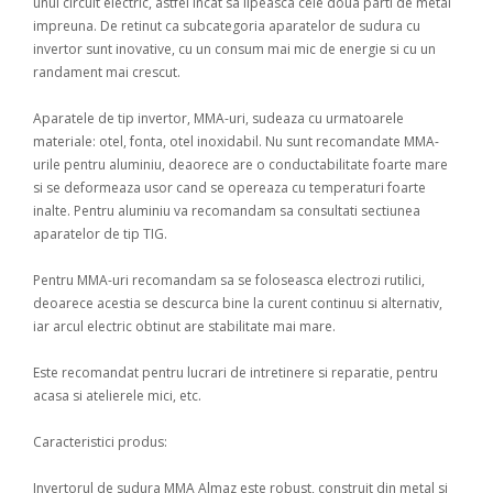
unui circuit electric, astfel incat sa lipeasca cele doua parti de metal
impreuna. De retinut ca subcategoria aparatelor de sudura cu
invertor sunt inovative, cu un consum mai mic de energie si cu un
randament mai crescut.
Aparatele de tip invertor, MMA-uri, sudeaza cu urmatoarele
materiale: otel, fonta, otel inoxidabil. Nu sunt recomandate MMA-
urile pentru aluminiu, deaorece are o conductabilitate foarte mare
si se deformeaza usor cand se opereaza cu temperaturi foarte
inalte. Pentru aluminiu va recomandam sa consultati sectiunea
aparatelor de tip TIG.
Pentru MMA-uri recomandam sa se foloseasca electrozi rutilici,
deoarece acestia se descurca bine la curent continuu si alternativ,
iar arcul electric obtinut are stabilitate mai mare.
Este recomandat pentru lucrari de intretinere si reparatie, pentru
acasa si atelierele mici, etc.
Caracteristici produs:
Invertorul de sudura MMA Almaz este robust, construit din metal si