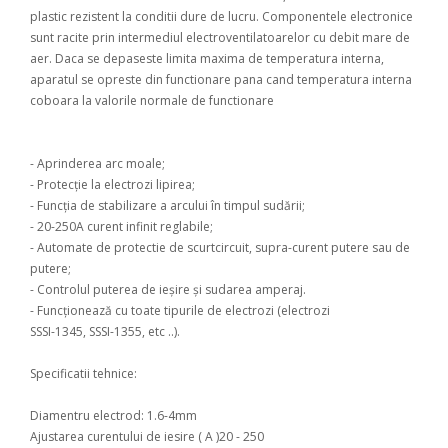
plastic rezistent la conditii dure de lucru. Componentele electronice
sunt racite prin intermediul electroventilatoarelor cu debit mare de
aer. Daca se depaseste limita maxima de temperatura interna,
aparatul se opreste din functionare pana cand temperatura interna
coboara la valorile normale de functionare
- Aprinderea arc moale;
- Protecție la electrozi lipirea;
- Funcția de stabilizare a arcului în timpul sudării;
- 20-250A curent infinit reglabile;
- Automate de protectie de scurtcircuit, supra-curent putere sau de
putere;
- Controlul puterea de ieșire și sudarea amperaj.
- Funcționează cu toate tipurile de electrozi (electrozi
SSSI-1345, SSSI-1355, etc ..).
Specificatii tehnice:
Diamentru electrod: 1.6-4mm
Ajustarea curentului de iesire ( A )
20 - 250