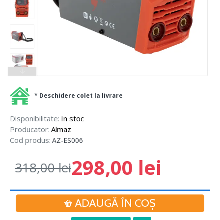
* Deschidere colet la livrare
Disponibilitate:
In stoc
Producator:
Almaz
Cod produs:
AZ-ES006
298,00 lei
318,00 lei
ADAUGĂ ÎN COŞ