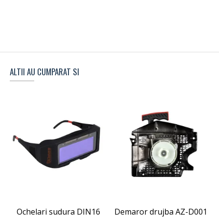
ALTII AU CUMPARAT SI
Ochelari sudura DIN16
Demaror drujba AZ-D001
M