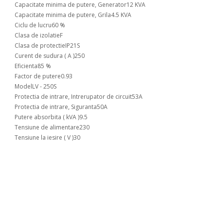
Capacitate minima de putere, Generator
12 KVA
Capacitate minima de putere, Grila
4.5 KVA
Ciclu de lucru
60 %
Clasa de izolatie
F
Clasa de protectie
IP21S
Curent de sudura ( A )
250
Eficienta
85 %
Factor de putere
0.93
Model
LV - 250S
Protectia de intrare, Intrerupator de circuit
53A
Protectia de intrare, Siguranta
50A
Putere absorbita ( kVA )
9.5
Tensiune de alimentare
230
Tensiune la iesire ( V )
30