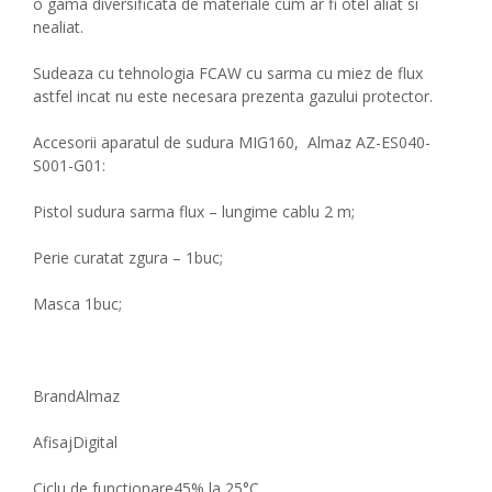
o gama diversificata de materiale cum ar fi otel aliat si
nealiat.
Sudeaza cu tehnologia FCAW cu sarma cu miez de flux
astfel incat nu este necesara prezenta gazului protector.
Accesorii aparatul de sudura MIG160, Almaz AZ-ES040-
S001-G01:
Pistol sudura sarma flux – lungime cablu 2 m;
Perie curatat zgura – 1buc;
Masca 1buc;
Brand
Almaz
Afisaj
Digital
Ciclu de functionare
45% la 25°C