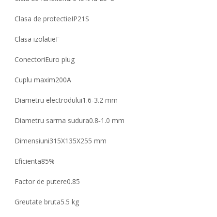
Clasa de protectie
IP21S
Clasa izolatie
F
Conectori
Euro plug
Cuplu maxim
200A
Diametru electrodului
1.6‐3.2 mm
Diametru sarma sudura
0.8‐1.0 mm
Dimensiuni
315X135X255 mm
Eficienta
85%
Factor de putere
0.85
Greutate bruta
5.5 kg