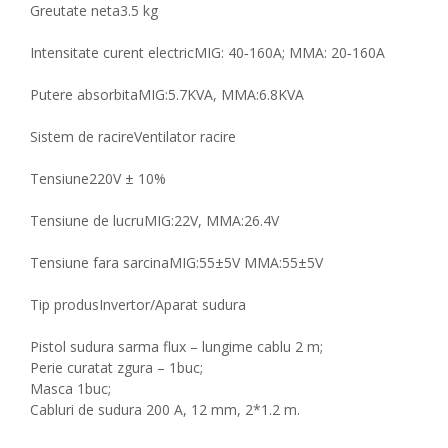
Greutate neta
3.5 kg
Intensitate curent electric
MIG: 40‐160A; MMA: 20‐160A
Putere absorbita
MIG:5.7KVA, MMA:6.8KVA
Sistem de racire
Ventilator racire
Tensiune
220V ± 10%
Tensiune de lucru
MIG:22V, MMA:26.4V
Tensiune fara sarcina
MIG:55±5V MMA:55±5V
Tip produs
Invertor/Aparat sudura
Pistol sudura sarma flux – lungime cablu 2 m;
Perie curatat zgura – 1buc;
Masca 1buc;
Cabluri de sudura 200 A, 12 mm, 2*1.2 m.