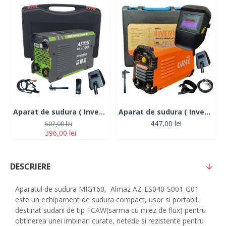
Aparat de sudura ( Invertor ) ALTAI MMA 300 ah + Cutie transport
Aparat de sudura ( Invertor ) URAL/ALTAI MMA 325DK, 320Ah+Masca Automata, Accesorii Incluse,Cutie de Transport, Cabluri 3M
447,00 lei
507,00 lei
396,00 lei
DESCRIERE
Aparatul de sudura MIG160, Almaz AZ-ES040-S001-G01
este un echipament de sudura compact, usor si portabil,
destinat sudarii de tip FCAW(sarma cu miez de flux) pentru
obtinerea unei imbinari curate, netede si rezistente pentru