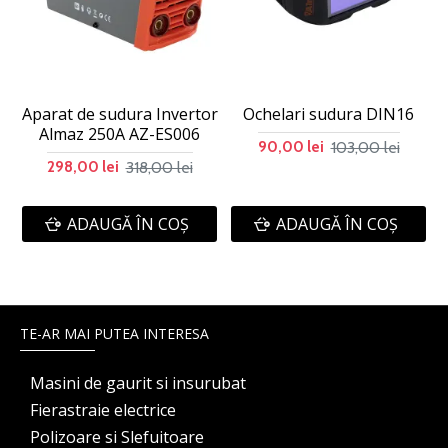
Aparat de sudura Invertor
Ochelari sudura DIN16
Almaz 250A AZ-ES006
103,00 lei
90,00 lei
318,00 lei
298,00 lei
ADAUGĂ ÎN COŞ
ADAUGĂ ÎN COŞ
TE-AR MAI PUTEA INTERESA
Masini de gaurit si insurubat
Fierastraie electrice
Polizoare si Slefuitoare