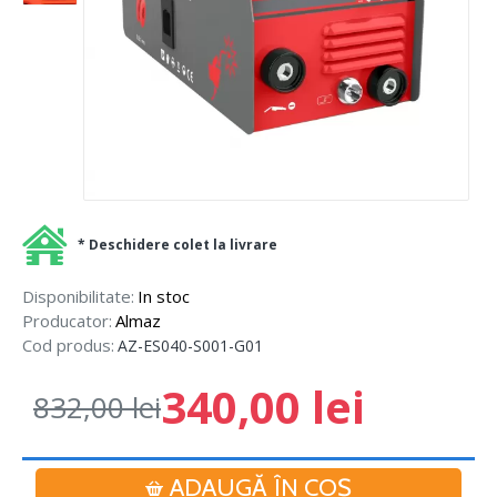
* Deschidere colet la livrare
Disponibilitate:
In stoc
Producator:
Almaz
Cod produs:
AZ-ES040-S001-G01
340,00 lei
832,00 lei
ADAUGĂ ÎN COŞ