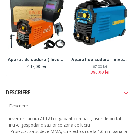
Aparat de sudura ( Invertor ) URAL/ALTAI MMA 325DK, 320Ah+Masca Automata, Accesorii Incluse,Cutie de Transport, Cabluri 3M
Aparat de sudura - invertor CAMPION 311DK+ Valiza transport
447,00 lei
467,00 lei
386,00 lei
DESCRIERE
Descriere
invertor sudura ALTAI cu gabarit compact, usor de purtat
intr-o gospodarie sau orice zona de lucru.
Proiectat sa sudeze MMA, cu electrozi de la 1.6mm pana la