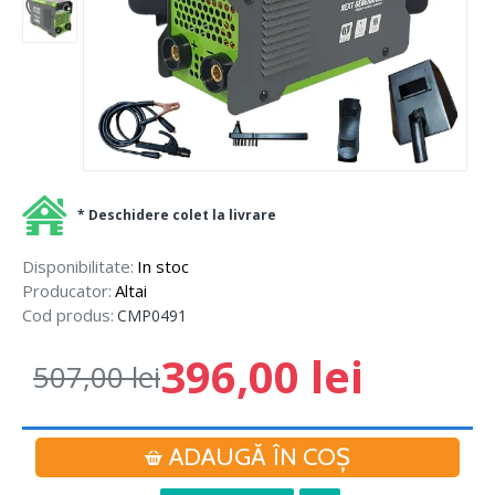
* Deschidere colet la livrare
Disponibilitate:
In stoc
Producator:
Altai
Cod produs:
CMP0491
396,00 lei
507,00 lei
ADAUGĂ ÎN COŞ