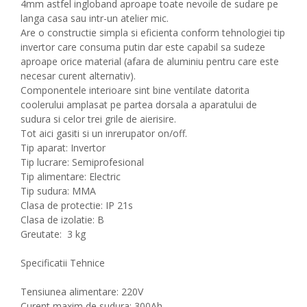
4mm astfel ingloband aproape toate nevoile de sudare pe
langa casa sau intr-un atelier mic.
Are o constructie simpla si eficienta conform tehnologiei tip
invertor care consuma putin dar este capabil sa sudeze
aproape orice material (afara de aluminiu pentru care este
necesar curent alternativ).
Componentele interioare sint bine ventilate datorita
coolerului amplasat pe partea dorsala a aparatului de
sudura si celor trei grile de aierisire.
Tot aici gasiti si un inrerupator on/off.
Tip aparat: Invertor
Tip lucrare: Semiprofesional
Tip alimentare: Electric
Tip sudura: MMA
Clasa de protectie: IP 21s
Clasa de izolatie: B
Greutate: 3 kg
Specificatii Tehnice
Tensiunea alimentare: 220V
Curent maxim de sudura: 300Ah