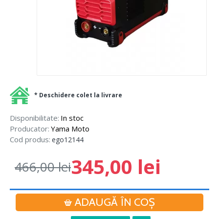
* Deschidere colet la livrare
Disponibilitate:
In stoc
Producator:
Yama Moto
Cod produs:
ego12144
345,00 lei
466,00 lei
ADAUGĂ ÎN COŞ