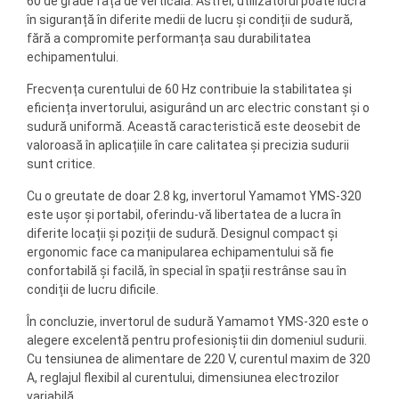
60 de grade față de verticală. Astfel, utilizatorul poate lucra
în siguranță în diferite medii de lucru și condiții de sudură,
fără a compromite performanța sau durabilitatea
echipamentului.
Frecvența curentului de 60 Hz contribuie la stabilitatea și
eficiența invertorului, asigurând un arc electric constant și o
sudură uniformă. Această caracteristică este deosebit de
valoroasă în aplicațiile în care calitatea și precizia sudurii
sunt critice.
Cu o greutate de doar 2.8 kg, invertorul Yamamot YMS-320
este ușor și portabil, oferindu-vă libertatea de a lucra în
diferite locații și poziții de sudură. Designul compact și
ergonomic face ca manipularea echipamentului să fie
confortabilă și facilă, în special în spații restrânse sau în
condiții de lucru dificile.
În concluzie, invertorul de sudură Yamamot YMS-320 este o
alegere excelentă pentru profesioniștii din domeniul sudurii.
Cu tensiunea de alimentare de 220 V, curentul maxim de 320
A, reglajul flexibil al curentului, dimensiunea electrozilor
variabilă,