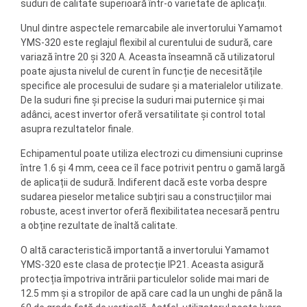
suduri de calitate superioară într-o varietate de aplicații.
Unul dintre aspectele remarcabile ale invertorului Yamamot
YMS-320 este reglajul flexibil al curentului de sudură, care
variază între 20 și 320 A. Aceasta înseamnă că utilizatorul
poate ajusta nivelul de curent în funcție de necesitățile
specifice ale procesului de sudare și a materialelor utilizate.
De la suduri fine și precise la suduri mai puternice și mai
adânci, acest invertor oferă versatilitate și control total
asupra rezultatelor finale.
Echipamentul poate utiliza electrozi cu dimensiuni cuprinse
între 1.6 și 4 mm, ceea ce îl face potrivit pentru o gamă largă
de aplicații de sudură. Indiferent dacă este vorba despre
sudarea pieselor metalice subțiri sau a construcțiilor mai
robuste, acest invertor oferă flexibilitatea necesară pentru
a obține rezultate de înaltă calitate.
O altă caracteristică importantă a invertorului Yamamot
YMS-320 este clasa de protecție IP21. Aceasta asigură
protecția împotriva intrării particulelor solide mai mari de
12.5 mm și a stropilor de apă care cad la un unghi de până la