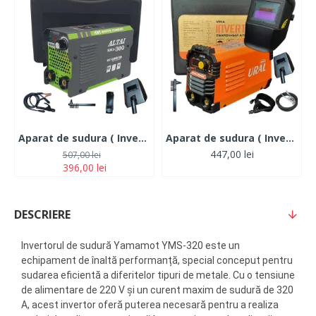
Aparat de sudura ( Invertor ) ALTAI MMA 300 ah + Cutie transport
Aparat de sudura ( Invertor ) URAL/ALTAI MMA 325DK, 320Ah+Masca Automata, Accesorii Incluse,Cutie de Transport, Cabluri 3M
447,00 lei
507,00 lei
396,00 lei
DESCRIERE
Invertorul de sudură Yamamot YMS-320 este un
echipament de înaltă performanță, special conceput pentru
sudarea eficientă a diferitelor tipuri de metale. Cu o tensiune
de alimentare de 220 V și un curent maxim de sudură de 320
A, acest invertor oferă puterea necesară pentru a realiza