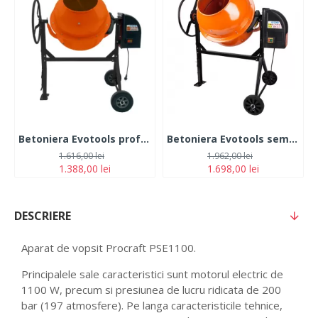
Betoniera Evotools profesionala , 800 W, 160 L, 32 RPM, 240 V, 37 cm diametru gura incarcare cuva, bi-material fonta si otel
Betoniera Evotools semi-profesionala, 800 W, 200l, 32 RPM, corona fonta
1.616,00 lei
1.962,00 lei
1.388,00 lei
1.698,00 lei
DESCRIERE
Aparat de vopsit Procraft PSE1100.
Principalele sale caracteristici sunt motorul electric de
1100 W, precum si presiunea de lucru ridicata de 200
bar (197 atmosfere). Pe langa caracteristicile tehnice,