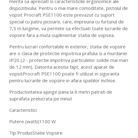
merita sa apreciati si caracteristicile ergonomice ale
dispozitivului. Pentru o mai mare comoditate, pistolul de
vopsit Procraft PSE1100 este prevazut cu suport
special cu patru picioare, care, impreuna cu furtunul de
7,5 m lungime, va permite sa efectuati toate lucrarile de
vopsire fara a muta suplimentar statia de vopsea.
Pentru lucrari confortabile in exterior, statia de vopsire
are o clasa de protectie impotriva prafului si a murdariei
IP20 (2 - protectie impotriva particulelor solide mai mari
de 12 mm). Datorita acestui fapt, acest aparat de
vopsitProcraft PSE1100 poate fi utilizat in siguranta
pentru lucrarile de vopsire in afara spatiilor inchise.
Productivitatea ajunge pana la 6 metri patrati de
suprafata prelucrata pe minut
Caracteristici
Putere (watti)
1100 W
Tip Produs
Statie Vopsire