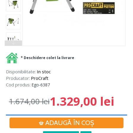
* Deschidere colet la livrare
Disponibilitate:
In stoc
Producator:
ProCraft
Cod produs:
Ego-6387
1.329,00 lei
1.674,00 lei
ADAUGĂ ÎN COŞ