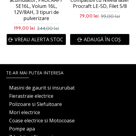
acumulator, PROCRAFT
Compatibil cu Nivela laser
SE16L, Volum 16L,
Procraft LE-5D, Filet 5/8
12V/8AH, 3 tipuri de
99,00 lei
79,00 lei
pulverizare
244,00 lei
199,00 lei
VREAU ALERTA STOC
ADAUGĂ ÎN COŞ
TE-AR MAI PUTEA INTERESA
Masini de gaurit si insurubat
Fierastraie electrice
Polizoare si Slefuitoare
Mori electrice
Coase electrice si Motocoase
Pompe apa