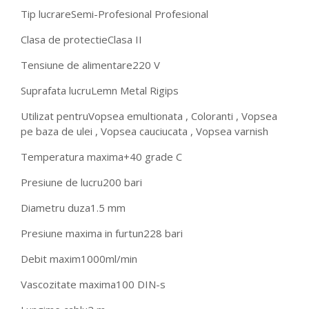
Tip lucrare
Semi-Profesional Profesional
Clasa de protectie
Clasa II
Tensiune de alimentare
220 V
Suprafata lucru
Lemn Metal Rigips
Utilizat pentru
Vopsea emultionata , Coloranti , Vopsea
pe baza de ulei , Vopsea cauciucata , Vopsea varnish
Temperatura maxima
+40 grade C
Presiune de lucru
200 bari
Diametru duza
1.5 mm
Presiune maxima in furtun
228 bari
Debit maxim
1000ml/min
Vascozitate maxima
100 DIN-s