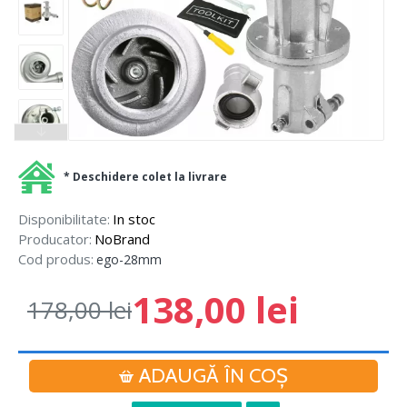
* Deschidere colet la livrare
Disponibilitate:
In stoc
Producator:
NoBrand
Cod produs:
ego-28mm
138,00 lei
178,00 lei
ADAUGĂ ÎN COŞ