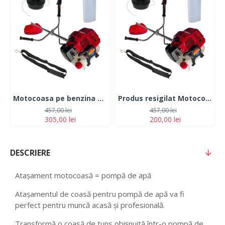
Motocoasa pe benzina TOMS 7.5 CP 12.000 rpm
Produs resigilat Motocoasa pe benzina TOMS 7.5 CP 12.000 rpm
457,00 lei
457,00 lei
305,00 lei
200,00 lei
DESCRIERE
Atașament motocoasă = pompă de apă
Atașamentul de coasă pentru pompă de apă va fi
perfect pentru muncă acasă și profesională.
Transformă o coasă de tuns obișnuită într-o pompă de