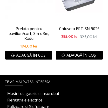
Prelata pentru
Chiuveta ERT-SN 9026
pavilion/cort, 3m x 3m,
325,00 lei
285,00 lei
Rosu
194,00 lei
ADAUGĂ ÎN COŞ
ADAUGĂ ÎN COŞ
TE-AR MAI PUTEA INTERESA
Masini de gaurit si insurubat
Fierastraie electrice
Polizoare si Slefuitoare