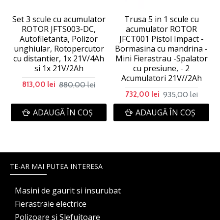
Set 3 scule cu acumulator
Trusa 5 in 1 scule cu
ROTOR JFTS003-DC,
acumulator ROTOR
Autofiletanta, Polizor
JFCT001 Pistol Impact -
unghiular, Rotopercutor
Bormasina cu mandrina -
cu distantier, 1x 21V/4Ah
Mini Fierastrau -Spalator
si 1x 21V/2Ah
cu presiune, - 2
Acumulatori 21V//2Ah
880,00 lei
813,00 lei
935,00 lei
732,00 lei
ADAUGĂ ÎN COŞ
ADAUGĂ ÎN COŞ
TE-AR MAI PUTEA INTERESA
Masini de gaurit si insurubat
Fierastraie electrice
Polizoare si Slefuitoare