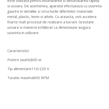
este utilizata pentru insurubarea si desurubarea rapida
si usoara. De asemenea, aparatul efectueaza cu usurinta
gaurire in detaliile si structurile diferitelor materiale:
metal, plastic, lemn si altele. Cu aceasta, veti accelera
foarte mult procesul de realizare a lucrarii. Greutate
usoara si manerul echilibrat ca dimensiune asigura
usurinta in utilizare.
Caracteristici
Putere (watti)
800 w
Tip alimentare
110/220 V
Turatie maxima
800 RPM