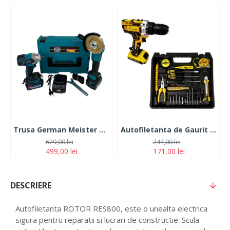
Trusa German Meister Masina cu Impact + Polizor Unghiular 128V, 6Ah, cu 2 Acumulatori
Autofiletanta de Gaurit si Insurubat German Meister 36V, 5 Ah Galbena cu 2 Acumulatori + 30 Accesorii
629,00 lei
244,00 lei
499,00 lei
171,00 lei
DESCRIERE
Autofiletanta ROTOR RES800, este o unealta electrica
sigura pentru reparatii si lucrari de constructie. Scula