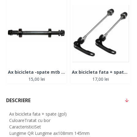
Ax bicicleta -spate mtb - cu rulmenti
Ax bicicleta fata + spate ( excentric ) prindere rapida
15,00 lei
17,00 lei
DESCRIERE
Ax bicicleta fata + spate (gol)
Culoare
Tratat cu bor
Caracteristici
Set
Lungime QR Lungime ax
108mm 145mm