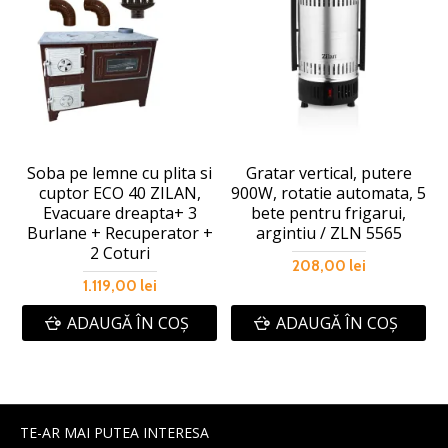
Soba pe lemne cu plita si
Gratar vertical, putere
cuptor ECO 40 ZILAN,
900W, rotatie automata, 5
Evacuare dreapta+ 3
bete pentru frigarui,
Burlane + Recuperator +
argintiu / ZLN 5565
2 Coturi
208,00 lei
1.119,00 lei
ADAUGĂ ÎN COŞ
ADAUGĂ ÎN COŞ
TE-AR MAI PUTEA INTERESA