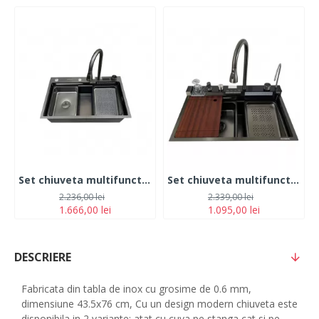
Set chiuveta multifunctionala HAUSBERG din otel inoxidabil, baterie dubla, cuva perforata fructe/legume, cuva universala cu dop scurgere, tocator, 750x460x220 mm, accesorii incluse, Negru
Set chiuveta multifunctionala HAUSBERG din otel inoxidabil, baterie dubla, cuva perforata fructe/legume, cuva universala cu dop scurgere, tocator, 750x460x220 mm, accesorii incluse, Negru
2.236,00 lei
2.339,00 lei
1.666,00 lei
1.095,00 lei
DESCRIERE
Fabricata din tabla de inox cu grosime de 0.6 mm,
dimensiune 43.5x76 cm, Cu un design modern chiuveta este
disponibila in 2 variante: atat cu cuva pe stanga cat si pe