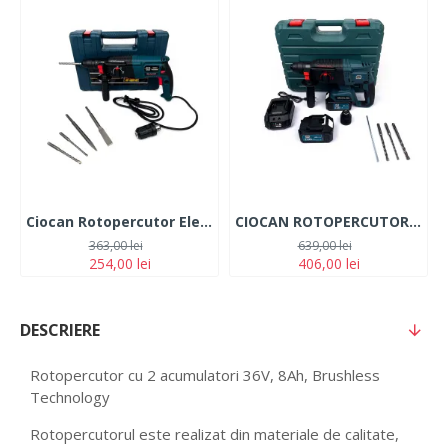
Ciocan Rotopercutor Electric German Meister 1100W + Mandrina + Valiza de Transport
CIOCAN ROTOPERCUTOR German Meister CU 2 ACUMULATORI 36V -6 AH - BRUSHLESS TECHNOLOGY
363,00 lei
639,00 lei
254,00 lei
406,00 lei
DESCRIERE
Rotopercutor cu 2 acumulatori 36V, 8Ah, Brushless
Technology
Rotopercutorul este realizat din materiale de calitate,