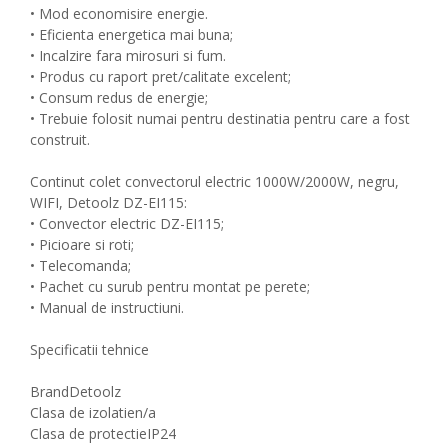
• Mod economisire energie.
• Eficienta energetica mai buna;
• Incalzire fara mirosuri si fum.
• Produs cu raport pret/calitate excelent;
• Consum redus de energie;
• Trebuie folosit numai pentru destinatia pentru care a fost
construit.
Continut colet convectorul electric 1000W/2000W, negru,
WIFI, Detoolz DZ-EI115:
• Convector electric DZ-EI115;
• Picioare si roti;
• Telecomanda;
• Pachet cu surub pentru montat pe perete;
• Manual de instructiuni.
Specificatii tehnice
Brand
Detoolz
Clasa de izolatie
n/a
Clasa de protectie
IP24