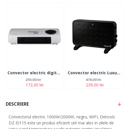
Convector electric digital de perete cu ventilator HAUSBERG HB-8217AB, 2000W, 2 Nivele de putere, Telecomanda, Temporizator, Alb
Convector electric Luxury HAUSBERG HB-8220, 2000W, 2 trepte de putere, termostat, protectie supraincalzire, indicator luminos, functie Turbo, Negru
255,00 lei
478,00 lei
172,00 lei
239,00 lei
DESCRIERE
Convectorul electric 1000W/2000W, negru, WIFI, Detoolz
DZ-EI115 este un produs eficient util mai ales in zilele de
iarna cand temperatura scade puternic pentru incalzirea