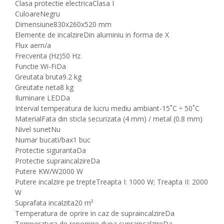
Clasa protectie electrica
Clasa I
Culoare
Negru
Dimensiune
830x260x520 mm
Elemente de incalzire
Din aluminiu in forma de X
Flux aer
n/a
Frecventa (Hz)
50 Hz
Functie Wi-Fi
Da
Greutata bruta
9.2 kg
Greutate neta
8 kg
Iluminare LED
Da
Interval temperatura de lucru mediu ambiant
-15˚C ÷ 50˚C
Material
Fata din sticla securizata (4 mm) / metal (0.8 mm)
Nivel sunet
Nu
Numar bucati/bax
1 buc
Protectie siguranta
Da
Protectie supraincalzire
Da
Putere KW/W
2000 W
Putere incalzire pe trepte
Treapta I: 1000 W; Treapta II: 2000
W
Suprafata incalzita
20 m²
Temperatura de oprire in caz de supraincalzire
Da
Temperatura de repornire dupa supraincalzire
Da