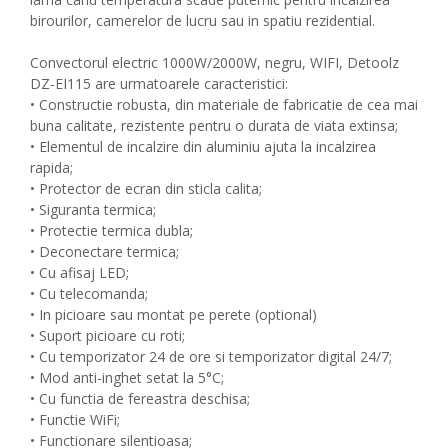
birourilor, camerelor de lucru sau in spatiu rezidential.
Convectorul electric 1000W/2000W, negru, WIFI, Detoolz
DZ-EI115 are urmatoarele caracteristici:
• Constructie robusta, din materiale de fabricatie de cea mai
buna calitate, rezistente pentru o durata de viata extinsa;
• Elementul de incalzire din aluminiu ajuta la incalzirea
rapida;
• Protector de ecran din sticla calita;
• Siguranta termica;
• Protectie termica dubla;
• Deconectare termica;
• Cu afisaj LED;
• Cu telecomanda;
• In picioare sau montat pe perete (optional)
• Suport picioare cu roti;
• Cu temporizator 24 de ore si temporizator digital 24/7;
• Mod anti-inghet setat la 5°C;
• Cu functia de fereastra deschisa;
• Functie WiFi;
• Functionare silentioasa;