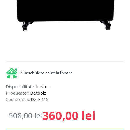
* Deschidere colet la livrare
Disponibilitate:
In stoc
Producator:
Detoolz
Cod produs:
DZ-EI115
360,00 lei
508,00 lei