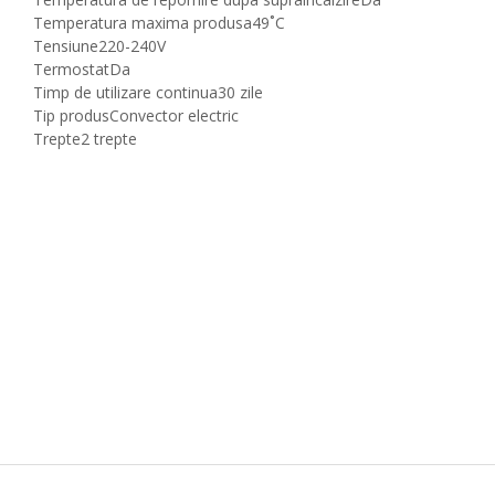
Temperatura maxima produsa
49˚C
Tensiune
220-240V
Termostat
Da
Timp de utilizare continua
30 zile
Tip produs
Convector electric
Trepte
2 trepte