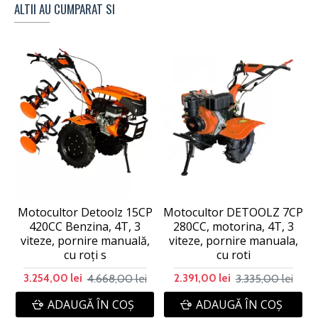
ALTII AU CUMPARAT SI
Motocultor Detoolz 15CP
Motocultor DETOOLZ 7CP
420CC Benzina, 4T, 3
280CC, motorina, 4T, 3
viteze, pornire manuală,
viteze, pornire manuala,
cu roți s
cu roti
4.668,00 lei
3.335,00 lei
3.254,00 lei
2.391,00 lei
ADAUGĂ ÎN COŞ
ADAUGĂ ÎN COŞ