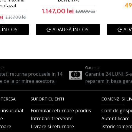
49
nofazat
1.147,00 lei
1.331,00 lei
ei
2.267,00 lei
 ÎN COŞ
ADAUGĂ ÎN COŞ
ADA
tur
Garantie
teti returna produsele in 14
Garantie 24 LUNI. S-a 
le de la primirea acestora.
reparam in baza gara
NTERESA
SUPORT CLIENTI
COMENZI SI LI
i insurubat
Formular returnare produs
Cont de gosp
ce
Intrebari frecvente
Autentificare
itoare
Livrare si returnare
Istoric comen