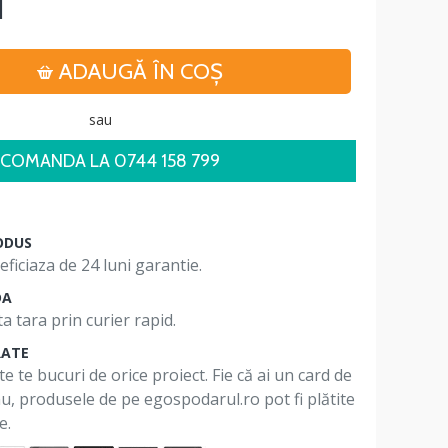
i
ADAUGĂ ÎN COŞ
sau
COMANDA LA 0744 158 799
ODUS
ficiaza de 24 luni garantie.
DA
a tara prin curier rapid.
RATE
te te bucuri de orice proiect. Fie că ai un card de
 nu, produsele de pe egospodarul.ro pot fi plătite
e.