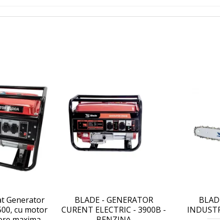
at Generator
BLADE - GENERATOR
BLADE
500, cu motor
CURENT ELECTRIC - 3900B -
INDUSTRI
tere maxima
BENZINA