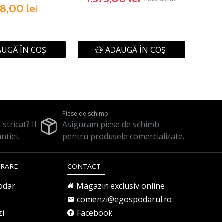
8,00 lei
UGĂ ÎN COŞ
ADAUGĂ ÎN COŞ
Piese de schimb
stricat? Il
Asiguram piese de schimb
ntiei.
pentru produsele comercializate.
VRARE
CONTACT
odar
Magazin exclusiv online
comenzi@egospodarul.ro
zi
Facebook