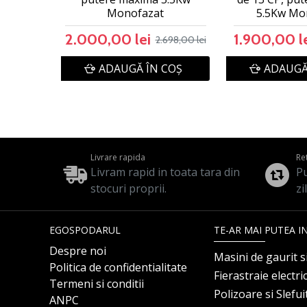
Monofazat
5.5Kw Mo
2.000,00 lei
1.900,00 l
2.698,00 lei
ADAUGĂ ÎN COŞ
ADAUGĂ
Livrare rapida
Re
Livram rapid in toata tara din
Pu
stocuri proprii.
zi
EGOSPODARUL
TE-AR MAI PUTEA I
Despre noi
Masini de gaurit s
Politica de confidentialitate
Fierastraie electri
Termeni si conditii
Polizoare si Slefu
ANPC