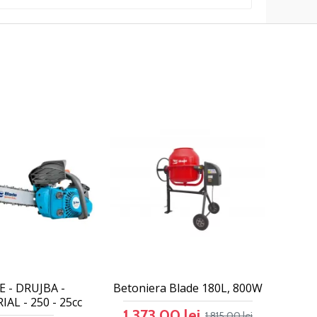
 - DRUJBA -
Betoniera Blade 180L, 800W
AL - 250 - 25cc
1.373,00 lei
1.815,00 lei