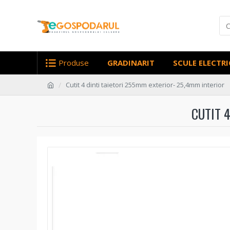
Produse
GRADINARIT
SCULE ELECTRI
Cutit 4 dinti taietori 255mm exterior- 25,4mm interior
CUTIT 