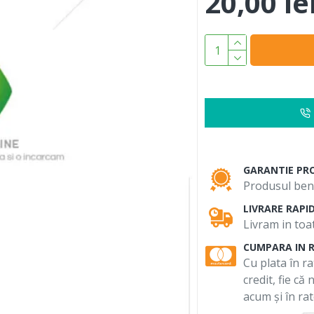
20,00 le
GARANTIE PR
Produsul bene
LIVRARE RAPI
Livram in toat
CUMPARA IN 
Cu plata în ra
credit, fie că
acum și în rat