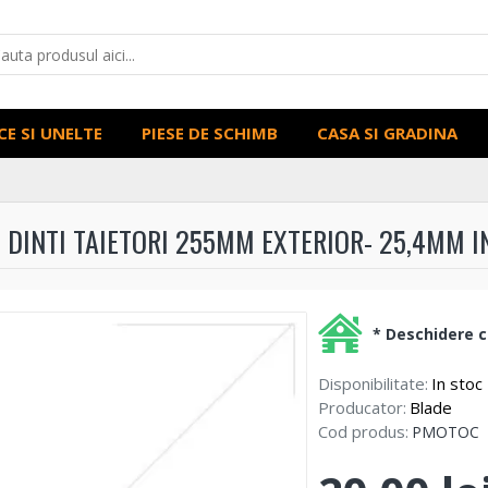
CE SI UNELTE
PIESE DE SCHIMB
CASA SI GRADINA
4 DINTI TAIETORI 255MM EXTERIOR- 25,4MM I
* Deschidere co
Disponibilitate:
In stoc
Producator:
Blade
Cod produs:
PMOTOC