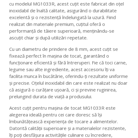
cu modelul MG1033R, acest cuțit este fabricat din oțel
inoxidabil de înaltă calitate, asigurând o durabilitate
excelentă și o rezistență îndelungată la uzură. Fiind
realizat din materiale premium, cuțitul oferă o
performanță de tăiere superioară, menținându-se
ascuțit chiar și după utilizări repetate.
Cu un diametru de prindere de 8 mm, acest cuțit se
fixează perfect în mașina de tocat, garantând o
funcționare eficientă și fără întreruperi. Fie că toci carne,
legume sau alte ingrediente, acest accesoriu îți va
facilita munca în bucătărie, oferindu-ți rezultate uniforme
și precise. Oțelul inoxidabil din care este realizat nu doar
că asigură o curățare ușoară, ci și previne ruginirea,
prelungind durata de viață a produsului.
Acest cuțit pentru mașina de tocat MG1033R este
alegerea ideală pentru cei care doresc să își
îmbunătățească experiența de tocare a alimentelor.
Datorită calității superioare și a materialelor rezistente,
îți poți desfășura activitățile culinare cu încredere,