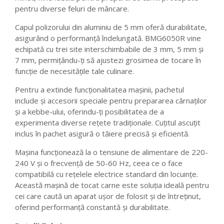
pentru diverse feluri de mâncare.
Capul polizorului din aluminiu de 5 mm oferă durabilitate,
asigurând o performanță îndelungată. BMG6050R vine
echipată cu trei site interschimbabile de 3 mm, 5 mm și
7 mm, permițându-ți să ajustezi grosimea de tocare în
funcție de necesitățile tale culinare.
Pentru a extinde funcționalitatea mașinii, pachetul
include și accesorii speciale pentru prepararea cârnaților
și a kebbe-ului, oferindu-ți posibilitatea de a
experimenta diverse rețete tradiționale. Cuțitul ascuțit
inclus în pachet asigură o tăiere precisă și eficientă.
Mașina funcționează la o tensiune de alimentare de 220-
240 V și o frecvență de 50-60 Hz, ceea ce o face
compatibilă cu rețelele electrice standard din locuințe.
Această mașină de tocat carne este soluția ideală pentru
cei care caută un aparat ușor de folosit și de întreținut,
oferind performanță constantă și durabilitate.