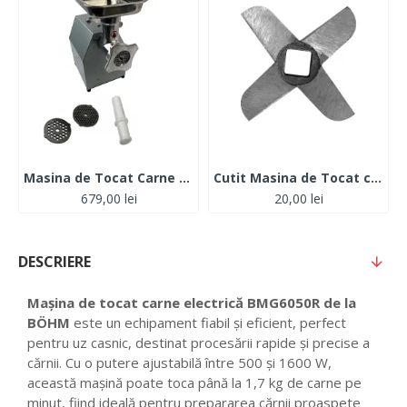
Masina de Tocat Carne Profesionala MK12, 1650W,150kg/h
Cutit Masina de Tocat carbon nr.10 MKCS-10
679,00 lei
20,00 lei
DESCRIERE
Mașina de tocat carne electrică BMG6050R de la
BÖHM
este un echipament fiabil și eficient, perfect
pentru uz casnic, destinat procesării rapide și precise a
cărnii. Cu o putere ajustabilă între 500 și 1600 W,
această mașină poate toca până la 1,7 kg de carne pe
minut, fiind ideală pentru prepararea cărnii proaspete