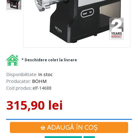
* Deschidere colet la livrare
Disponibilitate:
In stoc
Producator:
BÖHM
Cod produs:
elf-14688
315,90 lei
ADAUGĂ ÎN COŞ