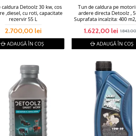
 caldura Detoolz 30 kw, cos
Tun de caldura pe motori
e ,diesel, cu roti, capacitate
ardere directa Detoolz , 
rezervir 55 L
Suprafata incalzita: 400 m2,
2.700,00 lei
1.622,00 lei
1.843,00
ADAUGĂ ÎN COŞ
ADAUGĂ ÎN COŞ