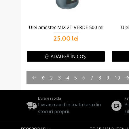
Ulei amestec MIX 2T VERDE 500 ml
Ule
25,00 lei
ADAUGĂ ÎN COŞ
2
3
4
5
6
7
8
9
10
Livrare rapida
Re
Livram rapid in toata tara din
Pu
stocuri proprii.
zi
EGOSPODARUL
TE-AR MAI PUTEA I