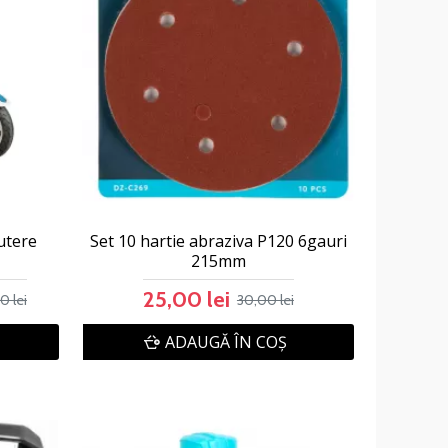
putere
Set 10 hartie abraziva P120 6gauri
215mm
25,00 lei
0 lei
30,00 lei
ADAUGĂ ÎN COŞ