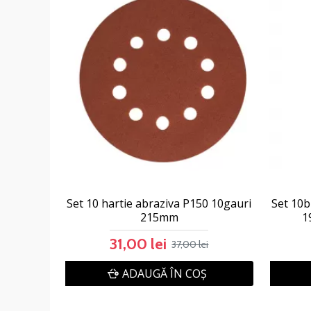
Set 10 hartie abraziva P150 10gauri
Set 10b
215mm
1
31,00 lei
37,00 lei
ADAUGĂ ÎN COŞ