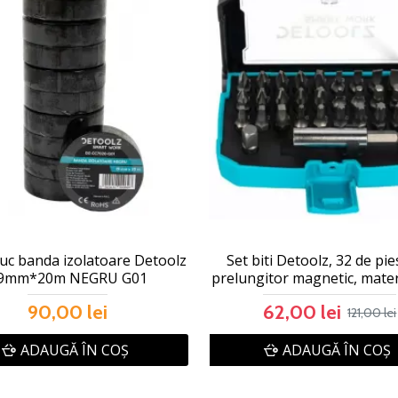
uc banda izolatoare Detoolz
Set biti Detoolz, 32 de pie
9mm*20m NEGRU G01
prelungitor magnetic, mater
90,00 lei
62,00 lei
121,00 lei
ADAUGĂ ÎN COŞ
ADAUGĂ ÎN COŞ