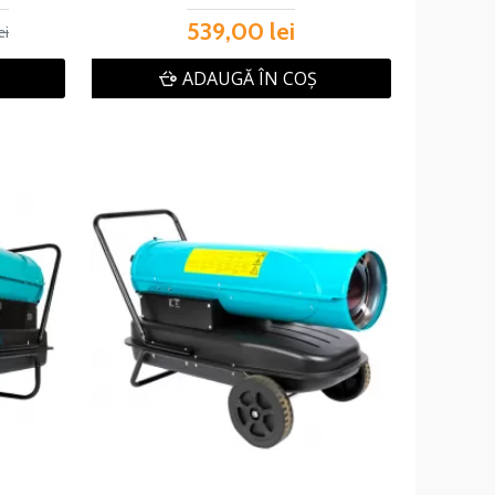
539,00 lei
ei
ADAUGĂ ÎN COŞ