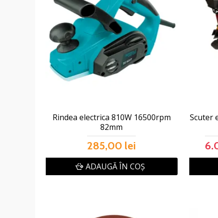
Rindea electrica 810W 16500rpm
Scuter 
82mm
285,00 lei
6.
ADAUGĂ ÎN COŞ