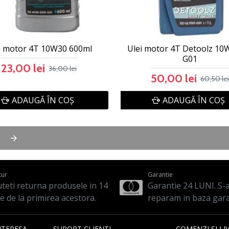
i motor 4T 10W30 600ml
Ulei motor 4T Detoolz 10
G01
23,00 lei
36,00 lei
50,00 lei
60,50 lei
ADAUGĂ ÎN COŞ
ADAUGĂ ÎN COŞ
tur
Garantie
teti returna produsele in 14
Garantie 24 LUNI. S-a 
le de la primirea acestora.
reparam in baza gara
NTERESA
SUPORT CLIENTI
COMENZI SI LI