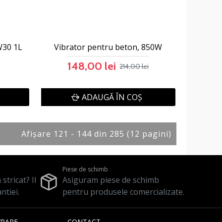
W30 1L
Vibrator pentru beton, 850W
148,00 lei
214,00 lei
ADAUGĂ ÎN COŞ
Afişare 121 - 144 din 285 (12 pagini)
Piese de schimb
stricat? Il
Asiguram piese de schimb
ntiei.
pentru produsele comercializate.
VRARE
CONTACT