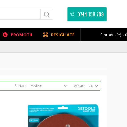
0744 158 799
PROMOTII
RESIGILATE
0 produs(e) - 0
Sortare
Afisare