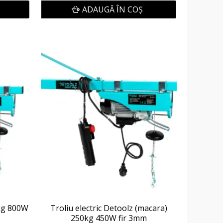
ADAUGĂ ÎN COŞ
0kg 800W
Troliu electric Detoolz (macara)
250kg 450W fir 3mm