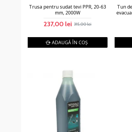
Trusa pentru sudat tevi PPR, 20-63
Tun de
mm, 2000W
evacuar
237,00 lei
315,00 lei
ADAUGĂ ÎN COŞ