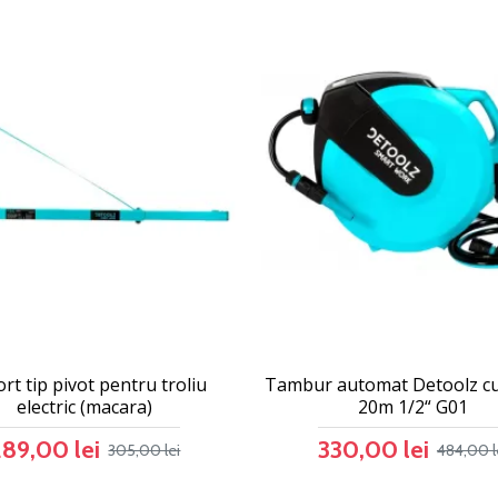
rt tip pivot pentru troliu
Tambur automat Detoolz cu
electric (macara)
20m 1/2“ G01
289,00 lei
330,00 lei
305,00 lei
484,00 l