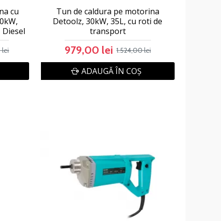
na cu
Tun de caldura pe motorina
50kW,
Detoolz, 30kW, 35L, cu roti de
 Diesel
transport
979,00 lei
 lei
1.524,00 lei
ADAUGĂ ÎN COŞ