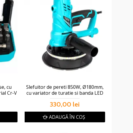
se, cu
Slefuitor de pereti 850W, Ø180mm,
ial Cr-V
cu variator de turatie si banda LED
330,00 lei
ADAUGĂ ÎN COŞ