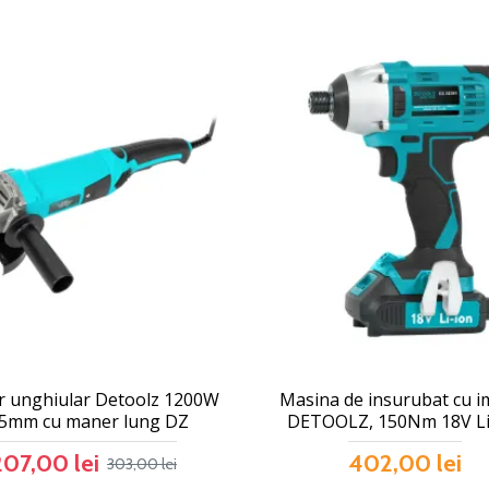
or unghiular Detoolz 1200W
Masina de insurubat cu i
5mm cu maner lung DZ
DETOOLZ, 150Nm 18V Li
207,00 lei
402,00 lei
303,00 lei