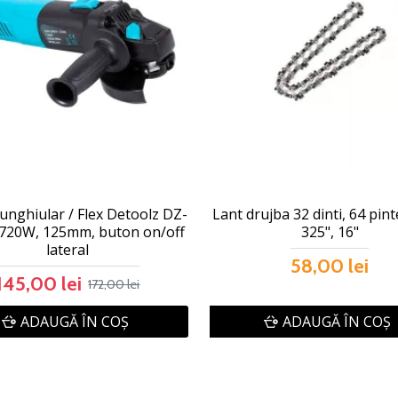
 unghiular / Flex Detoolz DZ-
Lant drujba 32 dinti, 64 pint
 720W, 125mm, buton on/off
325", 16"
lateral
58,00 lei
145,00 lei
172,00 lei
ADAUGĂ ÎN COŞ
ADAUGĂ ÎN COŞ