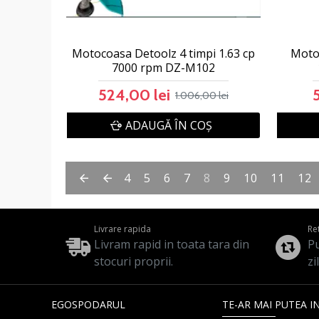
Motocoasa Detoolz 4 timpi 1.63 cp
Motoc
7000 rpm DZ-M102
524,00 lei
1.006,00 lei
ADAUGĂ ÎN COŞ
4
5
6
7
8
9
10
11
12
Livrare rapida
Re
Livram rapid in toata tara din
Pu
stocuri proprii.
zi
EGOSPODARUL
TE-AR MAI PUTEA I