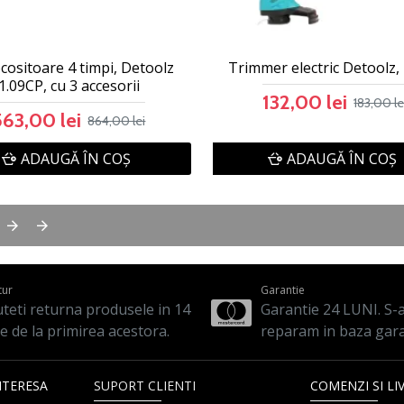
ositoare 4 timpi, Detoolz
Trimmer electric Detoolz
1.09CP, cu 3 accesorii
132,00 lei
183,00 le
563,00 lei
864,00 lei
ADAUGĂ ÎN COŞ
ADAUGĂ ÎN COŞ
tur
Garantie
teti returna produsele in 14
Garantie 24 LUNI. S-a 
le de la primirea acestora.
reparam in baza gara
NTERESA
SUPORT CLIENTI
COMENZI SI LI