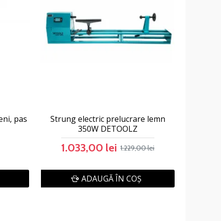
eni, pas
Strung electric prelucrare lemn
350W DETOOLZ
1.033,00 lei
1.229,00 lei
ADAUGĂ ÎN COŞ