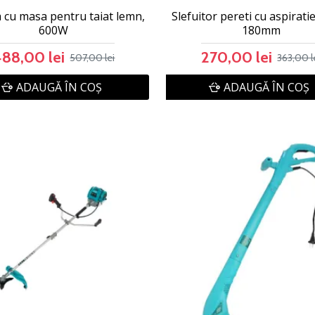
 cu masa pentru taiat lemn,
Slefuitor pereti cu aspirati
600W
180mm
88,00 lei
270,00 lei
507,00 lei
363,00 l
ADAUGĂ ÎN COŞ
ADAUGĂ ÎN COŞ