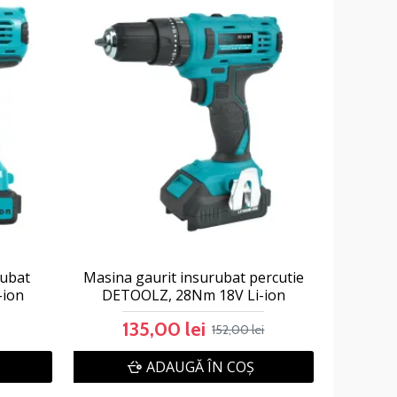
rubat
Masina gaurit insurubat percutie
-ion
DETOOLZ, 28Nm 18V Li-ion
135,00 lei
152,00 lei
ADAUGĂ ÎN COŞ