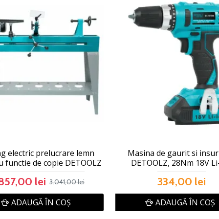
g electric prelucrare lemn
Masina de gaurit si insu
u functie de copie DETOOLZ
DETOOLZ, 28Nm 18V Li
857,00 lei
334,00 lei
3.041,00 lei
ADAUGĂ ÎN COŞ
ADAUGĂ ÎN COŞ