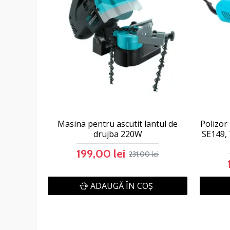
Masina pentru ascutit lantul de
Polizor
drujba 220W
SE149,
199,00 lei
231,00 lei
ADAUGĂ ÎN COŞ