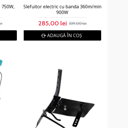
e 750W,
Slefuitor electric cu banda 360m/min
900W
285,00 lei
ei
339,00 lei
ADAUGĂ ÎN COŞ