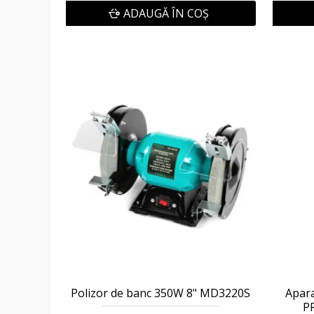
ADAUGĂ ÎN COŞ
Polizor de banc 350W 8" MD3220S
Apara
P