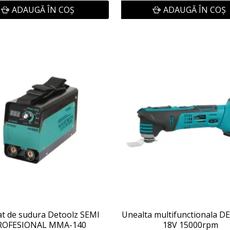
ADAUGĂ ÎN COŞ
ADAUGĂ ÎN COŞ
t de sudura Detoolz SEMI
Unealta multifunctionala 
ROFESIONAL MMA-140
18V 15000rpm