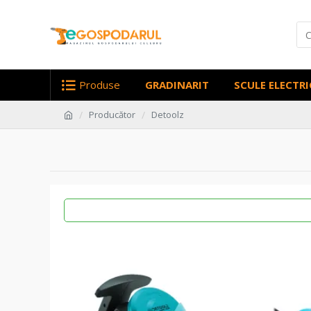
Produse
GRADINARIT
SCULE ELECTRI
Producător
Detoolz