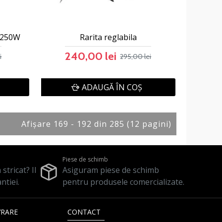
, 250W
Rarita reglabila
240,00 lei
i
295,00 lei
ADAUGĂ ÎN COŞ
Afişare 169 - 192 din 285 (12 pagini)
Piese de schimb
stricat? Il
Asiguram piese de schimb
ntiei.
pentru produsele comercializate.
VRARE
CONTACT