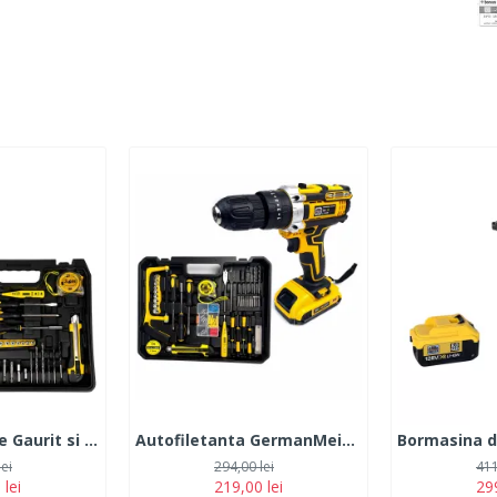
Autofiletanta de Gaurit si Insurubat German Meister 36V, 5 Ah Galbena cu 2 Acumulatori + 30 Accesorii
Autofiletanta GermanMeister, 36V, 5Ah, 2 Acumulatori, 100 Accesorii.
lei
294,00 lei
411
 lei
219,00 lei
299