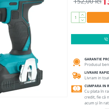
1
152,00 lei
GARANTIE PR
Produsul bene
LIVRARE RAPI
Livram in toat
CUMPARA IN 
Cu plata în ra
credit, fie că
acum și în rat