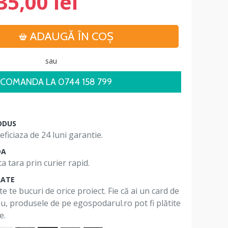
35,00 lei
ADAUGĂ ÎN COŞ
sau
COMANDA LA 0744 158 799
ODUS
ficiaza de 24 luni garantie.
DA
a tara prin curier rapid.
RATE
te te bucuri de orice proiect. Fie că ai un card de
 nu, produsele de pe egospodarul.ro pot fi plătite
e.