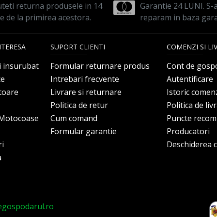
teti returna produsele in 14
Garantie 24 LUNI. S-a 
le de la primirea acestora.
reparam in baza gara
NTERESA
SUPORT CLIENTI
COMENZI SI LI
i insurubat
Formular returnare produs
Cont de gosp
ce
Intrebari frecvente
Autentificare
itoare
Livrare si returnare
Istoric comen
Politica de retur
Politica de liv
i Motocoase
Cum comand
Puncte reco
Formular garantie
Producatori
ri
Deschiderea co
a
egospodarul.ro