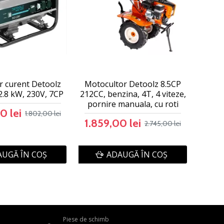
r curent Detoolz
Motocultor Detoolz 8.5CP
2.8 kW, 230V, 7CP
212CC, benzina, 4T, 4 viteze,
pornire manuala, cu roti
0 lei
1.802,00 lei
1.859,00 lei
2.745,00 lei
UGĂ ÎN COŞ
ADAUGĂ ÎN COŞ
Piese de schimb