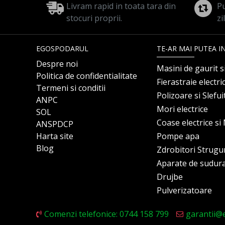
Livram rapid in toata tara din
Pu
stocuri proprii.
zi
EGOSPODARUL
TE-AR MAI PUTEA I
Despre noi
Masini de gaurit s
Politica de confidentialitate
Fierastraie electri
Termeni si conditii
Polizoare si Slefu
ANPC
Mori electrice
SOL
Coase electrice s
ANSPDCP
Harta site
Pompe apa
Blog
Zdrobitori Strugu
Aparate de sudur
Drujbe
Pulverizatoare
Comenzi telefonice: 0744 158 799
garantii@