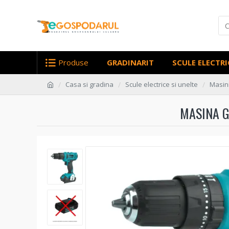
Produse
GRADINARIT
SCULE ELECTRI
Casa si gradina
Scule electrice si unelte
Masini
MASINA G