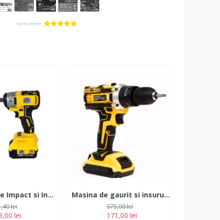
Bormasina de Impact si Insurubat German Meister, 2 Acumulatori, 128V, 8Ah
Masina de gaurit si insurubat GermanMeister 36V,5Ah, 2 acumulatori,30 accesorii
,40 lei
375,00 lei
,00 lei
171,00 lei