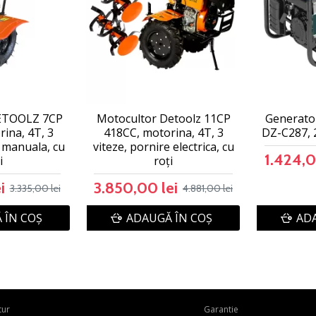
ETOOLZ 7CP
Motocultor Detoolz 11CP
Generato
ina, 4T, 3
418CC, motorina, 4T, 3
DZ-C287, 
e manuala, cu
viteze, pornire electrica, cu
1.424,0
i
roți
i
3.850,00 lei
3.335,00 lei
4.881,00 lei
 ÎN COŞ
ADAUGĂ ÎN COŞ
ADA
tur
Garantie