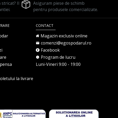
stricat? Il
Asiguram piese de schimb
ntiei.
pentru produsele comercializate.
VRARE
CONTACT
odar
Magazin exclusiv online
comenzi@egospodarul.ro
zi
Facebook
rare
Program de lucru
mpensa
Luni-Vineri 9:00 - 19:00
letului la livrare