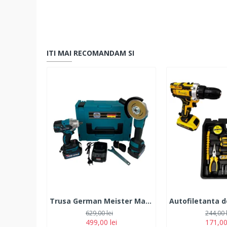
ITI MAI RECOMANDAM SI
Trusa German Meister Masina cu Impact + Polizor Unghiular 128V, 6Ah, cu 2 Acumulatori
629,00 lei
244,00 
499,00 lei
171,00