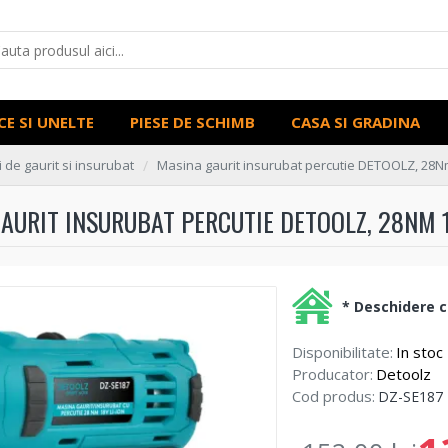
CE SI UNELTE
PIESE DE SCHIMB
CASA SI GRADINA
 de gaurit si insurubat
Masina gaurit insurubat percutie DETOOLZ, 28Nm
AURIT INSURUBAT PERCUTIE DETOOLZ, 28NM 1
* Deschidere co
Disponibilitate:
In stoc
Producator:
Detoolz
Cod produs:
DZ-SE187