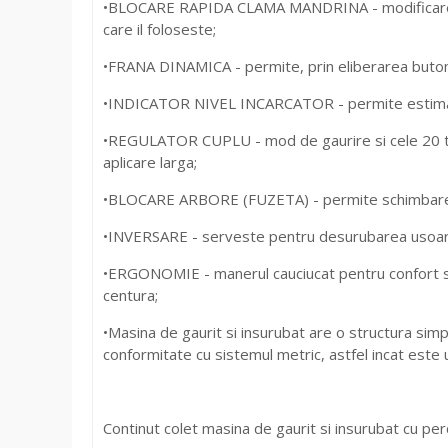
•BLOCARE RAPIDA CLAMA MANDRINA - modificarea rapi
care il foloseste;
•FRANA DINAMICA - permite, prin eliberarea butonu
•INDICATOR NIVEL INCARCATOR - permite estimarea
•REGULATOR CUPLU - mod de gaurire si cele 20 trept
aplicare larga;
•BLOCARE ARBORE (FUZETA) - permite schimbarea s
•INVERSARE - serveste pentru desurubarea usoara 
•ERGONOMIE - manerul cauciucat pentru confort spo
centura;
•Masina de gaurit si insurubat are o structura sim
conformitate cu sistemul metric, astfel incat este u
Continut colet masina de gaurit si insurubat cu p