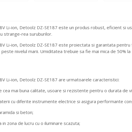
V Li-ion, Detoolz DZ-SE187 este un produs robust, eficient si usor
au strange-rea suruburilor.
18V Li-ion, Detoolz DZ-SE187 este proiectata si garantata pentru
 peste nivelul marii. Umiditatea trebuie sa fie mai mica de 50% la
18V Li-ion, Detoolz DZ-SE187 are urmatoarele caracteristici:
e cea mai buna calitate, usoare si rezistente pentru o durata de v
terii cu diferite instrumente electrice si asigura performante co
aramida si beton;
 in zona de lucru cu o iluminare scazuta;