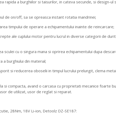
da a burghiilor si taisurilor, in cateva secunde, si design-ul s
l de on/off, sa se opreasca instant rotatia mandrinei;
 timpului de operare a echipamentului inainte de reincarcare;
e ale cuplului motor pentru lucrul in diverse categorii de durita
culei cu o singura mana si oprirea echipamentului dupa descarc
a burghiului din material;
rit si reducerea oboselii in timpul lucrului prelungit, clema met
pla si compacta, avand o carcasa cu proprietati mecanice foarte bu
sor de utilizat, usor de reglat si reparat.
ercutie, 28Nm, 18V Li-ion, Detoolz DZ-SE187: