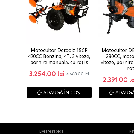
Motocultor Detoolz 15CP
Motocultor D
420CC Benzina, 4T, 3 viteze,
280CC, motor
pornire manuală, cu roți s
viteze, pornir
rot
3.254,00 lei
4.668,00 lei
2.391,00 le
ADAUGĂ ÎN COŞ
ADAUGĂ
Livrare rapida
Re