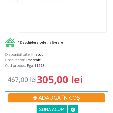
* Deschidere colet la livrare
Disponibilitate:
In stoc
Producator:
Procraft
Cod produs:
Ego-11593
305,00 lei
467,00 lei
ADAUGĂ ÎN COŞ
SUNA ACUM