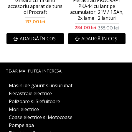
Gheara cu 13 dinti
Fierastrau PROCRAFT
accesoriu aparat de tuns
PKA44 cu lant pe
oi Procraft
acumulator, 21V / 1.5Ah,
2x lame , 2 lanturi
133,00 lei
335,00 lei
284,00 lei
ADAUGĂ ÎN COŞ
ADAUGĂ ÎN COŞ
TE-AR MAI PUTEA INTERESA
Masini de gaurit si insurubat
Fierastraie electrice
Polizoare si Slefuitoare
Mori electrice
Coase electrice si Motocoase
Pompe apa