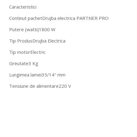
Caracteristici
Continut pachet
Drujba electrica PARTNER PRO
Putere (watti)
1800 W
Tip Produs
Drujba Electrica
Tip motor
Electric
Greutate
3 Kg
Lungimea lamei
35/14" mm
Tensiune de alimentare
220 V