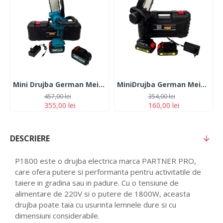
Mini Drujba German Meister 128V, 10Ah, cu 2 Acumulatori, Lama 20CM, Albastra
MiniDrujba German Meister, 36V, 5Ah, 2 Acumulatori, Lama 15CM, Neagra
457,00 lei
354,00 lei
355,00 lei
160,00 lei
DESCRIERE
P1800 este o drujba electrica marca PARTNER PRO,
care ofera putere si performanta pentru activitatile de
taiere in gradina sau in padure. Cu o tensiune de
alimentare de 220V si o putere de 1800W, aceasta
drujba poate taia cu usurinta lemnele dure si cu
dimensiuni considerabile.