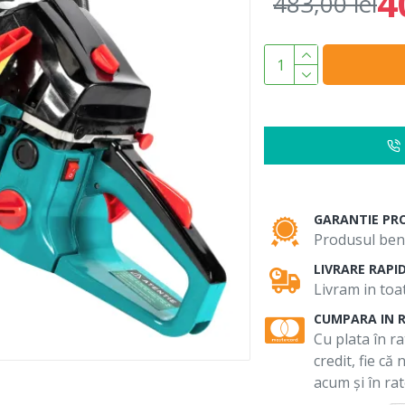
4
483,00 lei
GARANTIE PR
Produsul bene
LIVRARE RAPI
Livram in toat
CUMPARA IN 
Cu plata în ra
credit, fie că
acum și în rat