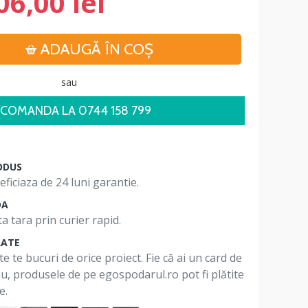
06,00 lei
ADAUGĂ ÎN COŞ
sau
COMANDA LA 0744 158 799
ODUS
ficiaza de 24 luni garantie.
DA
a tara prin curier rapid.
RATE
te te bucuri de orice proiect. Fie că ai un card de
 nu, produsele de pe egospodarul.ro pot fi plătite
e.