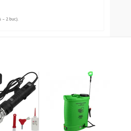
s – 2 buc).