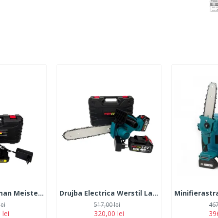
MiniDrujba German Meister, 36V, 5Ah, 2 Acumulatori, Lama 15CM, Neagra
Drujba Electrica Werstil Lama 30CM, cu 2 Acumulatori 24V, 5Ah, Albastra
lei
517,00 lei
467
 lei
320,00 lei
396