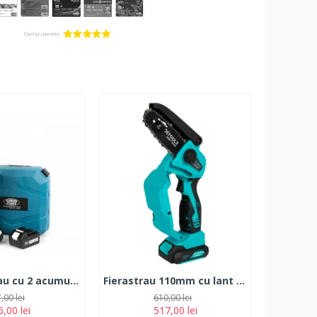
Minifierastrau cu 2 acumulatori Vermark Starke 24 V, 6 Ah. 20cm Lama.
Fierastrau 110mm cu lant si acumulator 18V 2Ah
,00 lei
610,00 lei
,00 lei
517,00 lei