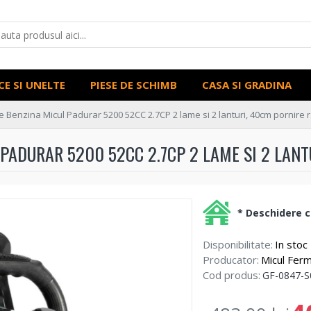
CE SI UNELTE
PIESE DE SCHIMB
CASA SI GRADINA
e Benzina Micul Padurar 5200 52CC 2.7CP 2 lame si 2 lanturi, 40cm pornire 
PADURAR 5200 52CC 2.7CP 2 LAME SI 2 LAN
* Deschidere co
Disponibilitate:
In stoc
Producator:
Micul Ferm
Cod produs:
GF-0847-S