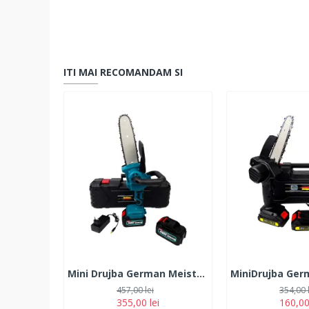
ITI MAI RECOMANDAM SI
Mini Drujba German Meister 128V, 10Ah, cu 2 Acumulatori, Lama 20CM, Albastra
457,00 lei
354,00 
355,00 lei
160,00