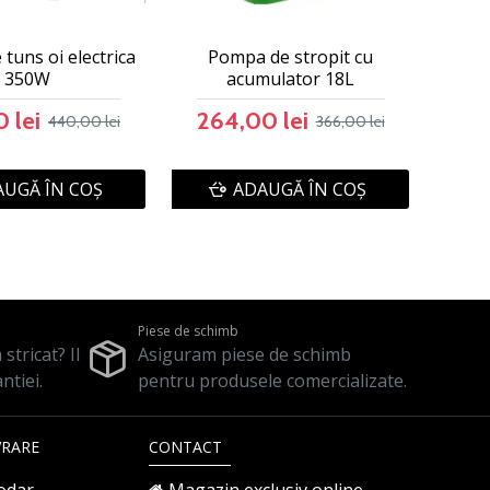
tuns oi electrica
Pompa de stropit cu
350W
acumulator 18L
 lei
264,00 lei
440,00 lei
366,00 lei
UGĂ ÎN COŞ
ADAUGĂ ÎN COŞ
Piese de schimb
stricat? Il
Asiguram piese de schimb
ntiei.
pentru produsele comercializate.
VRARE
CONTACT