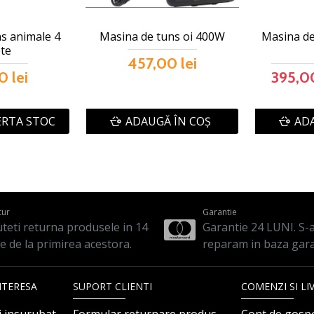
s animale 4
Masina de tuns oi 400W
Masina de 
te
457,00 lei
0 lei
395,00
ERTA STOC
ADAUGĂ ÎN COŞ
ADA
tur
Garantie
teti returna produsele in 14
Garantie 24 LUNI. S-a 
le de la primirea acestora.
reparam in baza gara
NTERESA
SUPORT CLIENTI
COMENZI SI LI