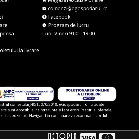
odar
Magazin exclusiv online
comenzi@egospodarul.ro
zi
Facebook
rare
Program de lucru
mpensa
Luni-Vineri 9:00 - 19:00
letului la livrare
gistrul comertului J40/15070/2018. eGospodarul.ro nu poate
te sunt accesibile, neintrerupte si fara erori. Preturile, ofertele,
foloseste cookie-uri. Navigand in continuare va exprimati acordul