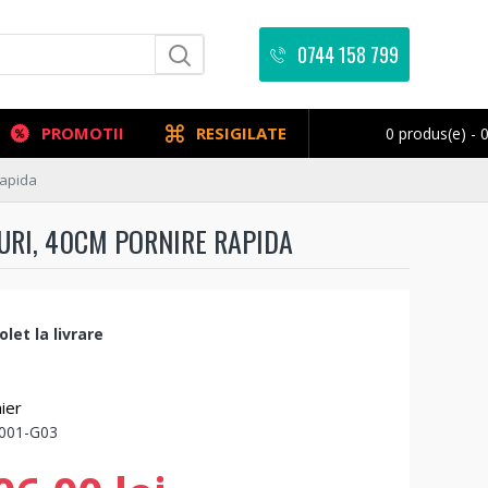
0744 158 799
PROMOTII
RESIGILATE
0 produs(e) - 0
rapida
TURI, 40CM PORNIRE RAPIDA
let la livrare
ier
001-G03