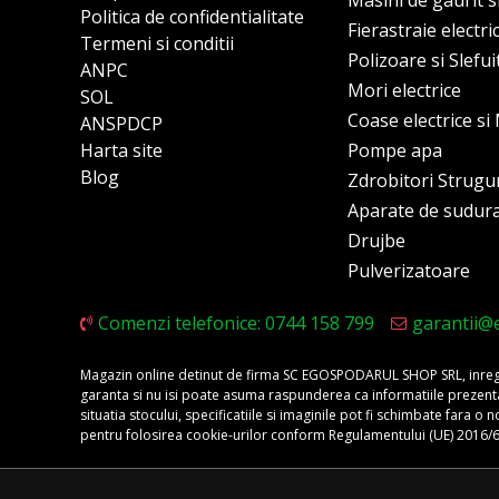
Masini de gaurit s
Politica de confidentialitate
Fierastraie electri
Termeni si conditii
Polizoare si Slefu
ANPC
Mori electrice
SOL
Coase electrice s
ANSPDCP
Harta site
Pompe apa
Blog
Zdrobitori Strugu
Aparate de sudur
Drujbe
Pulverizatoare
Comenzi telefonice: 0744 158 799
garantii@
Magazin online detinut de firma SC EGOSPODARUL SHOP SRL, inregis
garanta si nu isi poate asuma raspunderea ca informatiile prezentate 
situatia stocului, specificatiile si imaginile pot fi schimbate fara 
pentru folosirea cookie-urilor conform Regulamentului (UE) 2016/