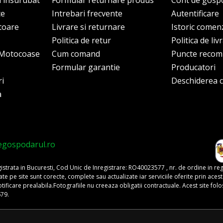
i insurubat
Formular returnare produs
Cont de gosp
ce
Intrebari frecvente
Autentificare
itoare
Livrare si returnare
Istoric comen
Politica de retur
Politica de liv
i Motocoase
Cum comand
Puncte reco
Formular garantie
Producatori
ri
Deschiderea co
a
egospodarul.ro
trata in Bucuresti, Cod Unic de Inregistrare: RO40023577 , nr. de ordine in re
pe site sunt corecte, complete sau actualizate iar serviciile oferite prin acest si
o notificare prealabila.Fotografiile nu creeaza obligatii contractuale. Acest site 
679.