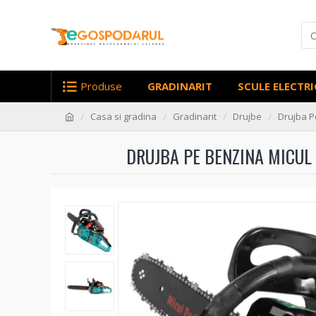
Produse
GRADINARIT
SCULE ELECTRI
Casa si gradina
Gradinarit
Drujbe
Drujba P
DRUJBA PE BENZINA MICUL 