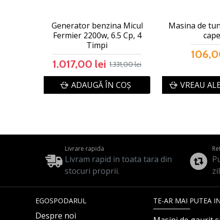
Generator benzina Micul
Masina de tun
Fermier 2200w, 6.5 Cp, 4
cape
Timpi
106,0
1.017,00 lei
1.331,00 lei
ADAUGĂ ÎN COŞ
VREAU AL
Livrare rapida
Re
Livram rapid in toata tara din
Pu
stocuri proprii.
zi
EGOSPODARUL
TE-AR MAI PUTEA I
Despre noi