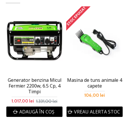
STOC EPUIZAT
Generator benzina Micul
Masina de tuns animale 4
Fermier 2200w, 6.5 Cp, 4
capete
Timpi
106,00 lei
1.331,00 lei
1.017,00 lei
ADAUGĂ ÎN COŞ
VREAU ALERTA STOC