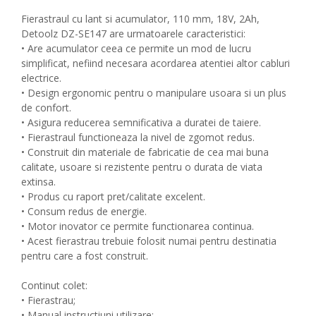
Fierastraul cu lant si acumulator, 110 mm, 18V, 2Ah,
Detoolz DZ-SE147 are urmatoarele caracteristici:
• Are acumulator ceea ce permite un mod de lucru
simplificat, nefiind necesara acordarea atentiei altor cabluri
electrice.
• Design ergonomic pentru o manipulare usoara si un plus
de confort.
• Asigura reducerea semnificativa a duratei de taiere.
• Fierastraul functioneaza la nivel de zgomot redus.
• Construit din materiale de fabricatie de cea mai buna
calitate, usoare si rezistente pentru o durata de viata
extinsa.
• Produs cu raport pret/calitate excelent.
• Consum redus de energie.
• Motor inovator ce permite functionarea continua.
• Acest fierastrau trebuie folosit numai pentru destinatia
pentru care a fost construit.
Continut colet:
• Fierastrau;
• Manual instructiuni utilizare;