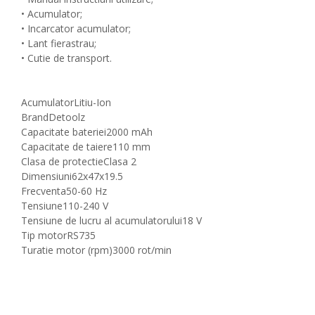
• Acumulator;
• Incarcator acumulator;
• Lant fierastrau;
• Cutie de transport.
Acumulator
Litiu-Ion
Brand
Detoolz
Capacitate bateriei
2000 mAh
Capacitate de taiere
110 mm
Clasa de protectie
Clasa 2
Dimensiuni
62x47x19.5
Frecventa
50-60 Hz
Tensiune
110-240 V
Tensiune de lucru al acumulatorului
18 V
Tip motor
RS735
Turatie motor (rpm)
3000 rot/min