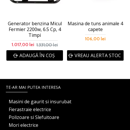
Generator benzina Micul
Masina de tuns animale 4
Fermier 2200w, 6.5 Cp, 4
capete
Timpi
106,00 lei
1.331,00 lei
1.017,00 lei
ADAUGĂ ÎN COŞ
VREAU ALERTA STOC
TE-AR MAI PUTEA INTERESA
Masini de gaurit si insurubat
Fierastraie electrice
Polizoare si Slefuitoare
Mori electrice