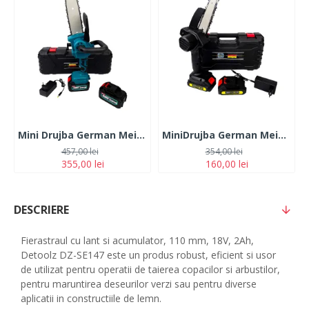
Mini Drujba German Meister 128V, 10Ah, cu 2 Acumulatori, Lama 20CM, Albastra
MiniDrujba German Meister, 36V, 5Ah, 2 Acumulatori, Lama 15CM, Neagra
457,00 lei
354,00 lei
355,00 lei
160,00 lei
DESCRIERE
Fierastraul cu lant si acumulator, 110 mm, 18V, 2Ah,
Detoolz DZ-SE147 este un produs robust, eficient si usor
de utilizat pentru operatii de taierea copacilor si arbustilor,
pentru maruntirea deseurilor verzi sau pentru diverse
aplicatii in constructiile de lemn.