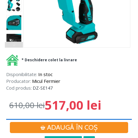
* Deschidere colet la livrare
Disponibilitate:
In stoc
Producator:
Micul Fermier
Cod produs:
DZ-SE147
517,00 lei
610,00 lei
ADAUGĂ ÎN COŞ