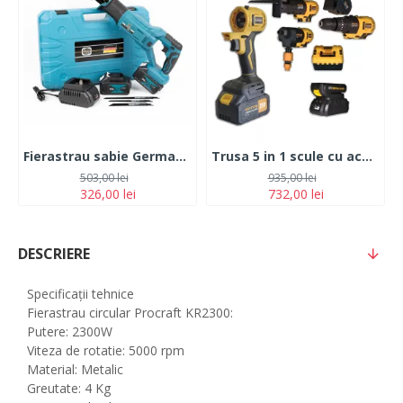
Fierastrau sabie German Meister XR, cu 2 acumulatori, 5Ah, 24V, 4 panze, albastru
Trusa 5 in 1 scule cu acumulator ROTOR JFCT001 Pistol Impact -Bormasina cu mandrina -Mini Fierastrau -Spalator cu presiune, - 2 Acumulatori 21V//2Ah
503,00 lei
935,00 lei
326,00 lei
732,00 lei
DESCRIERE
Specificații tehnice
Fierastrau circular Procraft KR2300:
Putere: 2300W
Viteza de rotatie: 5000 rpm
Material: Metalic
Greutate: 4 Kg