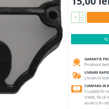
15,00 le
GARANTIE PR
Produsul bene
LIVRARE RAPI
Livram in toat
CUMPARA IN 
Cu plata în ra
credit, fie că
acum și în rat