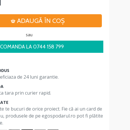
i
ADAUGĂ ÎN COŞ
sau
COMANDA LA 0744 158 799
ODUS
ficiaza de 24 luni garantie.
DA
a tara prin curier rapid.
RATE
te te bucuri de orice proiect. Fie că ai un card de
 nu, produsele de pe egospodarul.ro pot fi plătite
e.