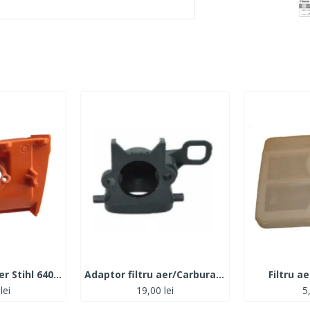
Adaptor filtru aer Stihl 640,650,660
Adaptor filtru aer/Carburator Husqvarna 362-365-371-372
Filtru a
lei
19,00 lei
5