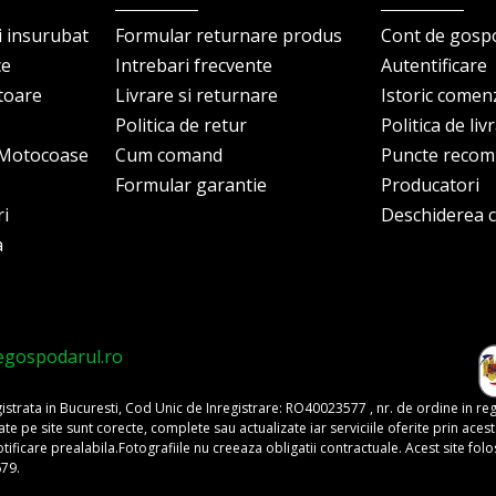
i insurubat
Formular returnare produs
Cont de gosp
ce
Intrebari frecvente
Autentificare
itoare
Livrare si returnare
Istoric comen
Politica de retur
Politica de liv
i Motocoase
Cum comand
Puncte reco
Formular garantie
Producatori
ri
Deschiderea co
a
egospodarul.ro
trata in Bucuresti, Cod Unic de Inregistrare: RO40023577 , nr. de ordine in re
pe site sunt corecte, complete sau actualizate iar serviciile oferite prin acest si
o notificare prealabila.Fotografiile nu creeaza obligatii contractuale. Acest site 
679.