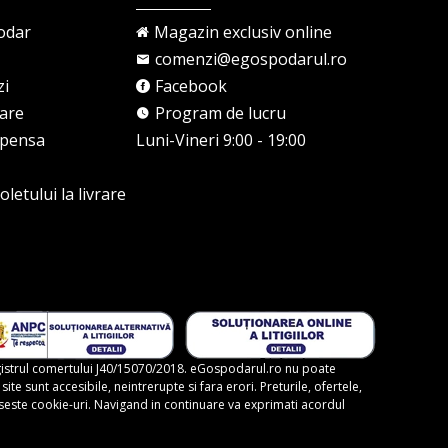
odar
Magazin exclusiv online
comenzi@egospodarul.ro
zi
Facebook
rare
Program de lucru
mpensa
Luni-Vineri 9:00 - 19:00
letului la livrare
gistrul comertului J40/15070/2018. eGospodarul.ro nu poate
te sunt accesibile, neintrerupte si fara erori. Preturile, ofertele,
foloseste cookie-uri. Navigand in continuare va exprimati acordul