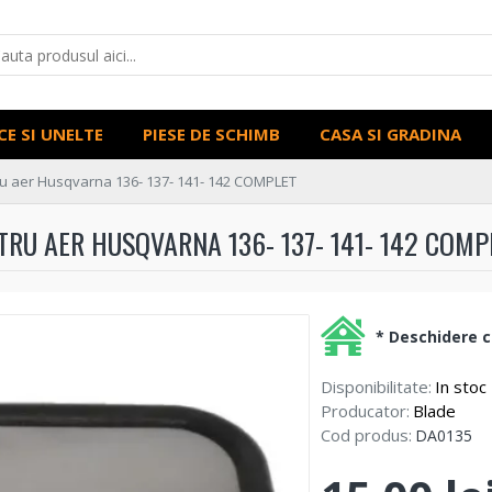
CE SI UNELTE
PIESE DE SCHIMB
CASA SI GRADINA
tru aer Husqvarna 136- 137- 141- 142 COMPLET
LTRU AER HUSQVARNA 136- 137- 141- 142 COMP
* Deschidere co
Disponibilitate:
In stoc
Producator:
Blade
Cod produs:
DA0135