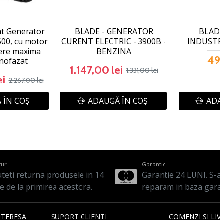
at Generator
BLADE - GENERATOR
BLADE
500, cu motor
CURENT ELECTRIC - 3900B -
INDUSTRI
tere maxima
BENZINA
49
nofazat
1.147,00 lei
1.331,00 lei
ei
2.267,00 lei
 ÎN COŞ
ADAUGĂ ÎN COŞ
ADA
tur
Garantie
teti returna produsele in 14
Garantie 24 LUNI. S-a 
le de la primirea acestora.
reparam in baza gara
NTERESA
SUPORT CLIENTI
COMENZI SI LI