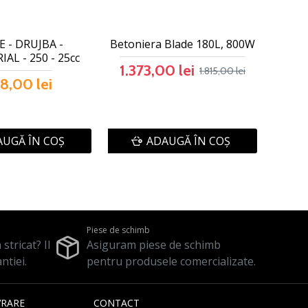
 - DRUJBA -
Betoniera Blade 180L, 800W
AL - 250 - 25cc
1.373,00 lei
1.815,00 lei
8,00 lei
UGĂ ÎN COŞ
ADAUGĂ ÎN COŞ
Piese de schimb
stricat? Il
Asiguram piese de schimb
ntiei.
pentru produsele comercializate.
VRARE
CONTACT