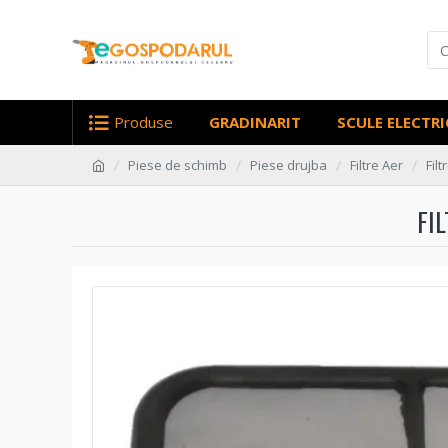
Produse
GRADINARIT
SCULE ELECTRI
Piese de schimb
Piese drujba
Filtre Aer
Fil
FI