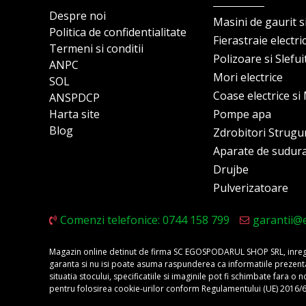
Despre noi
Masini de gaurit s
Politica de confidentialitate
Fierastraie electri
Termeni si conditii
Polizoare si Slefu
ANPC
Mori electrice
SOL
Coase electrice s
ANSPDCP
Harta site
Pompe apa
Blog
Zdrobitori Strugu
Aparate de sudur
Drujbe
Pulverizatoare
Comenzi telefonice: 0744 158 799
garantii@
Magazin online detinut de firma SC EGOSPODARUL SHOP SRL, inregis
garanta si nu isi poate asuma raspunderea ca informatiile prezentate 
situatia stocului, specificatiile si imaginile pot fi schimbate fara 
pentru folosirea cookie-urilor conform Regulamentului (UE) 2016/