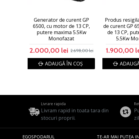
Generator de curent GP
Produs resigil
6500, cu motor de 13 CP,
de curent GP 6
putere maxima 5.5Kw
de 13 CP, pu
Monofazat
5.5Kw Mo
2.000,00 lei
1.900,00 l
2.698,00 lei
ADAUGĂ ÎN COŞ
ADAUGĂ
Livrare rapida
Re
Livram rapid in toata tara din
Pu
stocuri proprii.
zi
EGOSPODARUL
TE-AR MAI PUTEA I