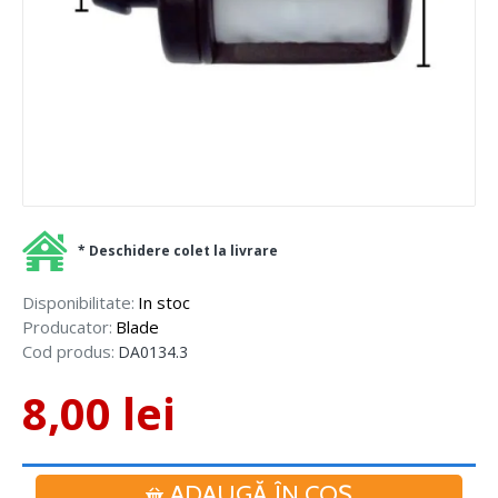
* Deschidere colet la livrare
Disponibilitate:
In stoc
Producator:
Blade
Cod produs:
DA0134.3
8,00 lei
ADAUGĂ ÎN COŞ