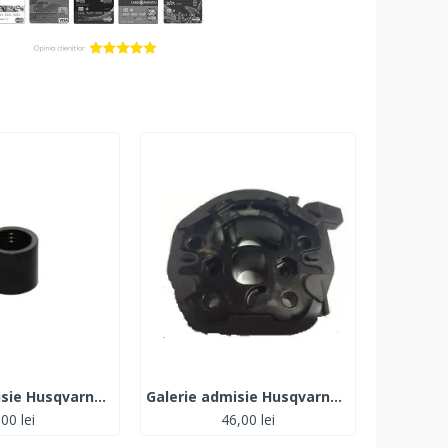
Galerie admisie Husqvarna 136- 137- 141- 142- 40- 45- 50- 51- 55
Galerie admisie Husqvarna 235- 236- 240
,00 lei
46,00 lei