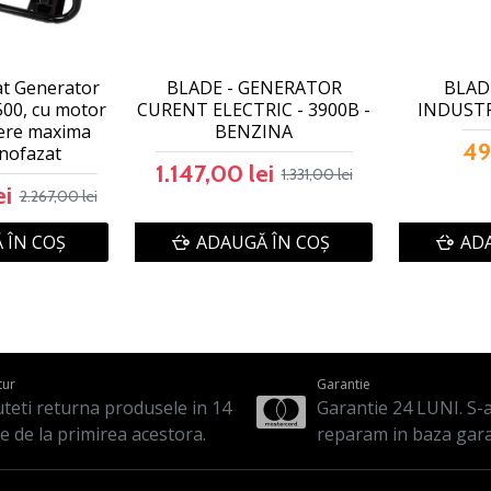
at Generator
BLADE - GENERATOR
BLADE
500, cu motor
CURENT ELECTRIC - 3900B -
INDUSTRI
tere maxima
BENZINA
49
nofazat
1.147,00 lei
1.331,00 lei
ei
2.267,00 lei
 ÎN COŞ
ADAUGĂ ÎN COŞ
ADA
tur
Garantie
teti returna produsele in 14
Garantie 24 LUNI. S-a 
le de la primirea acestora.
reparam in baza gara