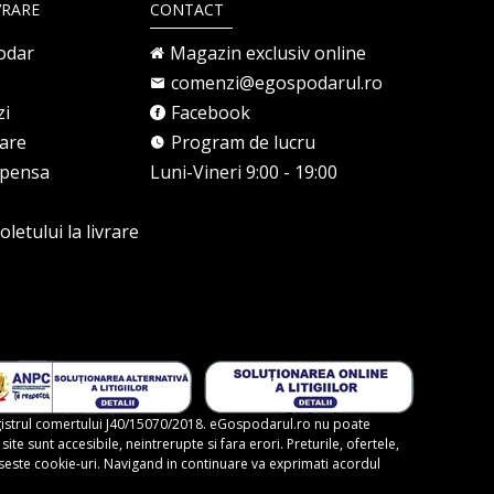
VRARE
CONTACT
odar
Magazin exclusiv online
comenzi@egospodarul.ro
zi
Facebook
rare
Program de lucru
mpensa
Luni-Vineri 9:00 - 19:00
letului la livrare
gistrul comertului J40/15070/2018. eGospodarul.ro nu poate
te sunt accesibile, neintrerupte si fara erori. Preturile, ofertele,
foloseste cookie-uri. Navigand in continuare va exprimati acordul