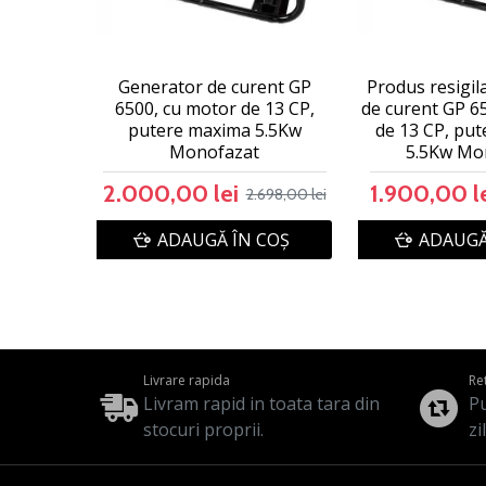
Generator de curent GP
Produs resigil
6500, cu motor de 13 CP,
de curent GP 6
putere maxima 5.5Kw
de 13 CP, pu
Monofazat
5.5Kw Mo
2.000,00 lei
1.900,00 l
2.698,00 lei
ADAUGĂ ÎN COŞ
ADAUGĂ
Livrare rapida
Re
Livram rapid in toata tara din
Pu
stocuri proprii.
zi