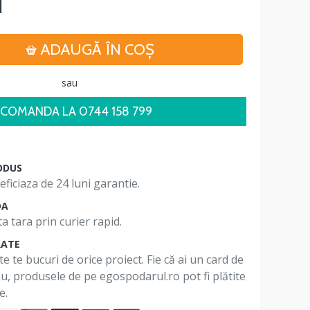
i
ADAUGĂ ÎN COŞ
sau
COMANDA LA 0744 158 799
ODUS
ficiaza de 24 luni garantie.
DA
a tara prin curier rapid.
RATE
te te bucuri de orice proiect. Fie că ai un card de
 nu, produsele de pe egospodarul.ro pot fi plătite
e.