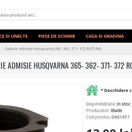
CE SI UNELTE
PIESE DE SCHIMB
CASA SI GRADINA
Galerie admisie Husqvarna 365- 362- 371- 372 ROTUND
IE ADMISIE HUSQVARNA 365- 362- 371- 372 
* Deschidere co
Disponibilitate:
In stoc
Producator:
Blade
Cod produs:
DA0147.1