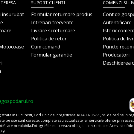
NTERESA
SUPORT CLIENTI
COMENZI SI LI
i insurubat
Formular returnare produs
Cont de gosp
ce
Intrebari frecvente
Autentificare
itoare
Livrare si returnare
Istoric comen
Politica de retur
Politica de liv
i Motocoase
Cum comand
Puncte reco
Formular garantie
Producatori
ri
Deschiderea co
a
egospodarul.ro
trata in Bucuresti, Cod Unic de Inregistrare: RO40023577 , nr. de ordine in re
pe site sunt corecte, complete sau actualizate iar serviciile oferite prin acest si
o notificare prealabila.Fotografiile nu creeaza obligatii contractuale. Acest site 
679.