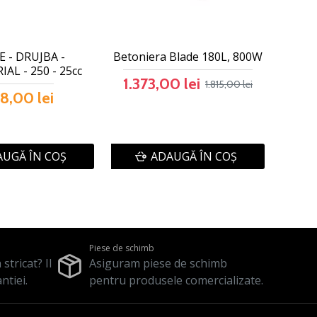
 - DRUJBA -
Betoniera Blade 180L, 800W
AL - 250 - 25cc
1.373,00 lei
1.815,00 lei
8,00 lei
UGĂ ÎN COŞ
ADAUGĂ ÎN COŞ
Piese de schimb
stricat? Il
Asiguram piese de schimb
ntiei.
pentru produsele comercializate.