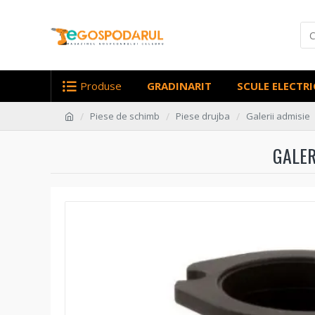
Produse
GRADINARIT
SCULE ELECTRI
Piese de schimb
Piese drujba
Galerii admisie
GALER