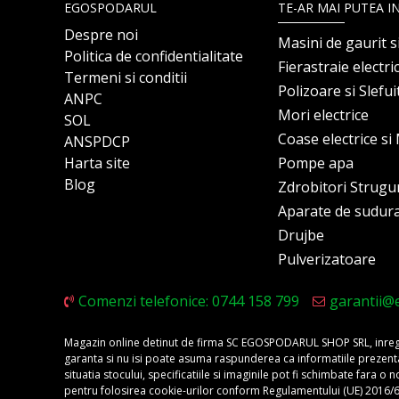
EGOSPODARUL
TE-AR MAI PUTEA I
Despre noi
Masini de gaurit s
Politica de confidentialitate
Fierastraie electri
Termeni si conditii
Polizoare si Slefu
ANPC
Mori electrice
SOL
Coase electrice s
ANSPDCP
Harta site
Pompe apa
Blog
Zdrobitori Strugu
Aparate de sudur
Drujbe
Pulverizatoare
Comenzi telefonice: 0744 158 799
garantii@
Magazin online detinut de firma SC EGOSPODARUL SHOP SRL, inregis
garanta si nu isi poate asuma raspunderea ca informatiile prezentate 
situatia stocului, specificatiile si imaginile pot fi schimbate fara 
pentru folosirea cookie-urilor conform Regulamentului (UE) 2016/