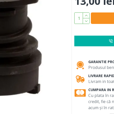
13,00 le
GARANTIE PR
Produsul bene
LIVRARE RAPI
Livram in toat
CUMPARA IN 
Cu plata în ra
credit, fie că
acum și în rat