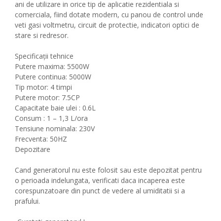
ani de utilizare in orice tip de aplicatie rezidentiala si
comerciala, fiind dotate modern, cu panou de control unde
veti gasi voltmetru, circuit de protectie, indicatori optici de
stare si redresor.
Specificații tehnice
Putere maxima: 5500W
Putere continua: 5000W
Tip motor: 4 timpi
Putere motor: 7.5CP
Capacitate baie ulei : 0.6L
Consum : 1 – 1,3 L/ora
Tensiune nominala: 230V
Frecventa: 50HZ
Depozitare
Cand generatorul nu este folosit sau este depozitat pentru
o perioada indelungata, verificati daca incaperea este
corespunzatoare din punct de vedere al umiditatii si a
prafului.