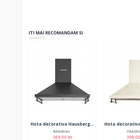
ITI MAI RECOMANDAM SI
Hota decorativa Hausberg HB-1505RST, Putere absorbtie 450 m3/h, 1 motor, 60 cm otel inoxidabil, Negru Rustic
439,00 lei
764,00 
369,00 lei
398,00