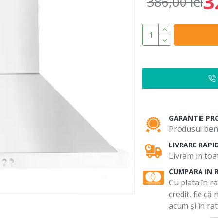
3
386,00 lei
GARANTIE PR
Produsul bene
LIVRARE RAPI
Livram in toat
CUMPARA IN 
Cu plata în ra
credit, fie că
acum și în rat