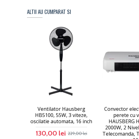
ALTII AU CUMPARAT SI
Ventilator Hausberg
Convector elect
HB5100, 55W, 3 viteze,
perete cu v
oscilatie automata, 16 inch
HAUSBERG H
2000W, 2 Nivel
130,00 lei
Telecomanda, T
229,00 lei