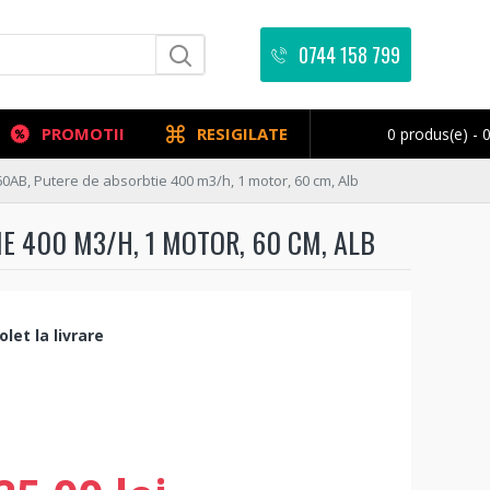
0744 158 799
PROMOTII
RESIGILATE
0 produs(e) - 0
AB, Putere de absorbtie 400 m3/h, 1 motor, 60 cm, Alb
 400 M3/H, 1 MOTOR, 60 CM, ALB
let la livrare
B