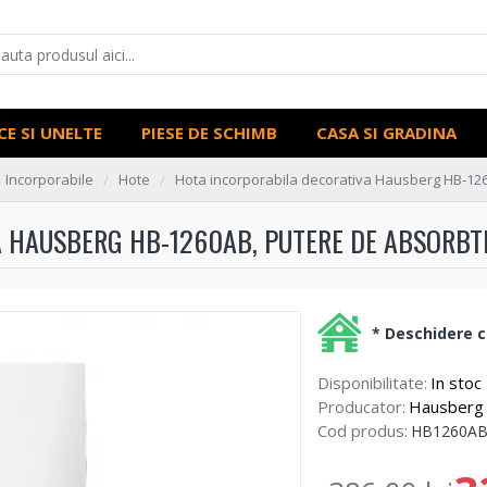
CE SI UNELTE
PIESE DE SCHIMB
CASA SI GRADINA
Incorporabile
Hote
Hota incorporabila decorativa Hausberg HB-1260
 HAUSBERG HB-1260AB, PUTERE DE ABSORBTIE
* Deschidere co
Disponibilitate:
In stoc
Producator:
Hausberg
Cod produs:
HB1260A