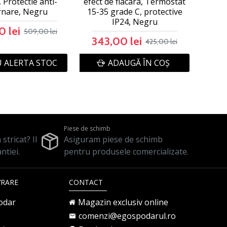
, Protectie anti-
efect de flacara, Termostat
rnare, Negru
15-35 grade C, protective
IP24, Negru
 lei
509,00 lei
343,00 lei
425,00 lei
 ALERTA STOC
ADAUGĂ ÎN COŞ
Piese de schimb
stricat? Il
Asiguram piese de schimb
ntiei.
pentru produsele comercializate.
VRARE
CONTACT
odar
Magazin exclusiv online
comenzi@egospodarul.ro