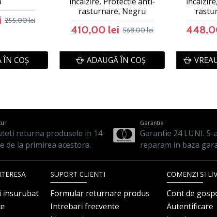
b
incalzire, Protectie anti-
incalzire
rasturnare, Negru
rastu
i
255,00 lei
410,00 lei
448,00
568,00 lei
 ÎN COŞ
ADAUGĂ ÎN COŞ
VREAU
tur
Garantie
teti returna produsele in 14
Garantie 24 LUNI. S-a 
le de la primirea acestora.
reparam in baza gara
NTERESA
SUPORT CLIENTI
COMENZI SI LI
i insurubat
Formular returnare produs
Cont de gosp
ce
Intrebari frecvente
Autentificare