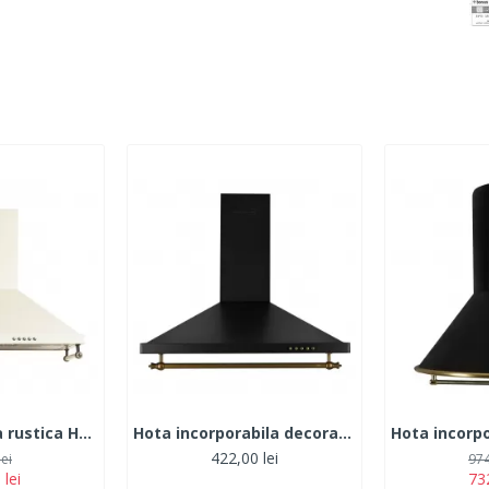
Hota decorativa rustica Hausberg HB-1500, Putere absorbtie 450 m3/h, 1 motor, 60 cm otel inoxidabil
Hota incorporabila decorativa Hausberg HB-1365, putere de absorbtie 650 m3/h, 1 motor, 60 cm, filtru aluminiu, Negru/Auriu
422,00 lei
lei
974
 lei
732