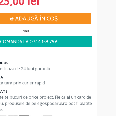
25,00 lei
ADAUGĂ ÎN COŞ
sau
COMANDA LA 0744 158 799
ODUS
ficiaza de 24 luni garantie.
DA
a tara prin curier rapid.
RATE
te te bucuri de orice proiect. Fie că ai un card de
 nu, produsele de pe egospodarul.ro pot fi plătite
e.