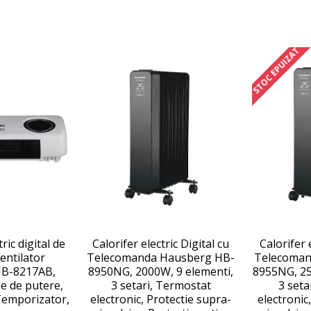
STOC EPUIZAT
ric digital de
Calorifer electric Digital cu
Calorifer 
entilator
Telecomanda Hausberg HB-
Telecoman
B-8217AB,
8950NG, 2000W, 9 elementi,
8955NG, 25
e de putere,
3 setari, Termostat
3 seta
emporizator,
electronic, Protectie supra-
electronic