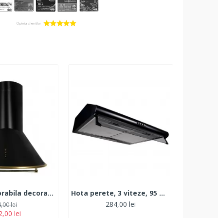
Hota incorporabila decorativa Hausberg HB-1375, Putere de absorbtie 650 m3/h, 1 motor, 60 cm, Filtru aluminiu, Negru
Hota perete, 3 viteze, 95 W, 1 motor, filtru lavabil aluminiu, neagra
284,00 lei
,00 lei
,00 lei