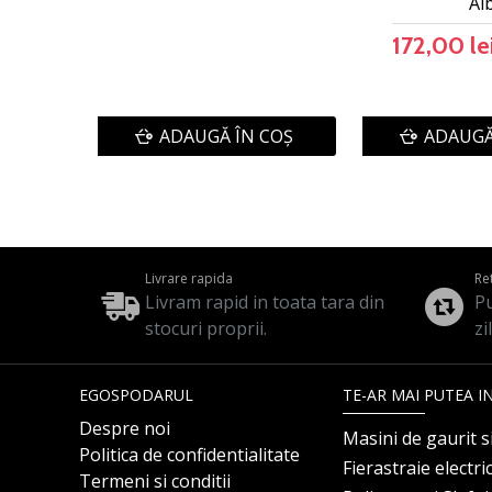
Al
172,00 le
ADAUGĂ ÎN COŞ
ADAUGĂ
Livrare rapida
Re
Livram rapid in toata tara din
Pu
stocuri proprii.
zi
EGOSPODARUL
TE-AR MAI PUTEA I
Despre noi
Masini de gaurit s
Politica de confidentialitate
Fierastraie electri
Termeni si conditii