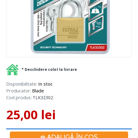
* Deschidere colet la livrare
Disponibilitate:
In stoc
Producator:
Blade
Cod produs:
TLK32302
25,00 lei
ADAUGĂ ÎN COŞ