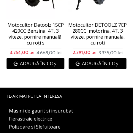
Motocultor Detoolz 15CP
Motocultor DETOOLZ 7CP
420CC Benzina, 4T, 3
280CC, motorina, 4T, 3
viteze, pornire manuală,
viteze, pornire manuala,
cu roți s
cu roti
4.668,00 lei
3.335,00 lei
3.254,00 lei
2.391,00 lei
ADAUGĂ ÎN COŞ
ADAUGĂ ÎN COŞ
TE-AR MAI PUTEA INTERESA
Masini de gaurit si insurubat
Fierastraie electrice
Polizoare si Slefuitoare