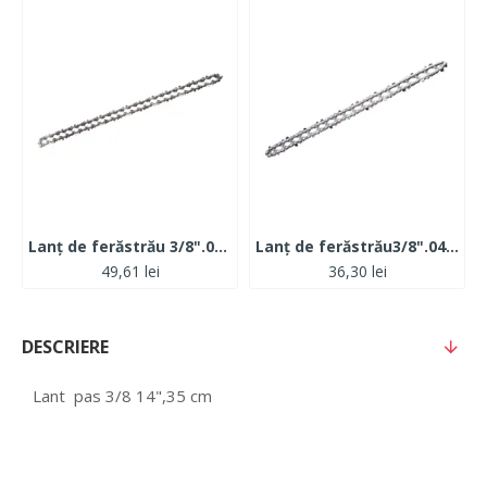
Lanț de ferăstrău 3/8".043" (1.1mm) 56 for RDI-BCCS33
Lanț de ferăstrău3/8".043" (1.1mm) 40 for RDI-BCCS32
49,61 lei
36,30 lei
DESCRIERE
Lant pas 3/8 14",35 cm