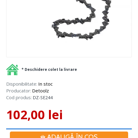
* Deschidere colet la livrare
Disponibilitate:
In stoc
Producator:
Detoolz
Cod produs:
DZ-SE244
102,00 lei
ADAUGĂ ÎN COŞ